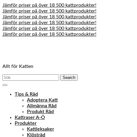
Jämför priser på över 18 500 kattprodukter!
Jämför priser på över 18 500 kattprodukter!
Jämför priser på över 18 500 kattprodukter!
Jämför priser på över 18 500 kattprodukter!
Jämför priser på över 18 500 kattprodukter!
Jämför priser på över 18 500 kattprodukter!
Skip
to
content
Skip
to
Allt för Katten
content
Search
for:
Open
Menu
Tips & Råd
Adoptera Katt
Allmänna Råd
Produkt Råd
Kattraser A-Ö
Produkter
Kattleksaker
Klösträd