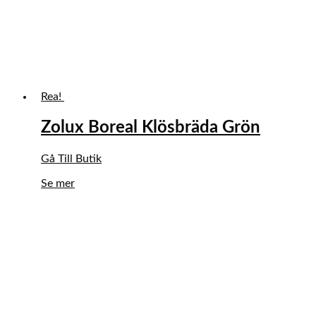
Rea!
Zolux Boreal Klösbräda Grön
Det
Det
Gå Till Butik
ursprungliga
nuvarande
Se mer
priset
priset
var:
är:
329,00 kr.
279,65 kr.