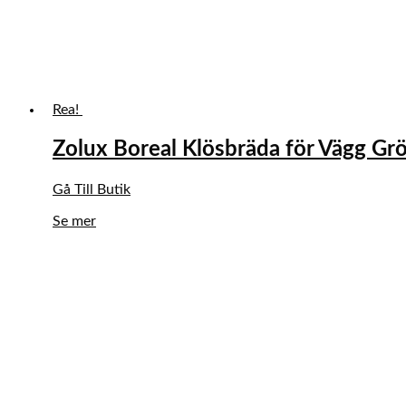
Rea!
Zolux Boreal Klösbräda för Vägg Gr
Det
Det
Gå Till Butik
ursprungliga
nuvarande
Se mer
priset
priset
var:
är:
279,00 kr.
237,15 kr.