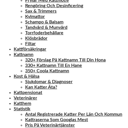
Prylar Med Kattmotiv
Rengöring Och Desinficering
Sax & Trimmers
Kylmattor
Schampo & Balsam
Tandvård & Munvård
Torrfoderbehållare
Klösbrädor
Filtar
Kattförsäkringar
Kattnamn
320+ Förslag På Kattnamn Till Din Hona
330+ Kattnamn Till En Hane
350+ Coola Kattnamn
Kost & Hälsa
Sjukdomar & Diagnoser
Kan Katter Äta?
Kattpensionat
Veterinärer
Katthem
Statistik
Antal Registrerade Katter Per Län Och Kommun
Kattraserna Som Googlas Mest
Pris På Veterinärtjänster