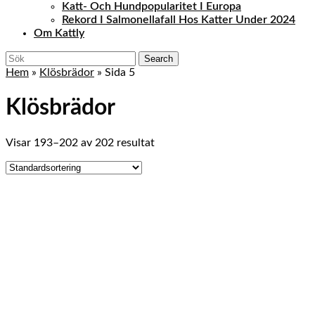
Katt- Och Hundpopularitet I Europa
Rekord I Salmonellafall Hos Katter Under 2024
Om Kattly
Close
Search
Menu
for:
Hem
»
Klösbrädor
»
Sida 5
Klösbrädor
Visar 193–202 av 202 resultat