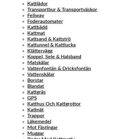
Kattlådor
Transportbur & Transportväskor
Feliway
Foderautomater
Kattbädd
Kattmat
Kattsand & Kattströ
Kattunnel & Kattlucka
Klättervägg
Koppel, Sele & Halsband
Matskålar
Vattenfontän & Dricksfontän
Vattenskålar
Borstar
Blandat
Kattgräs
GPS
Katthus Och Kattgrottor
Kattnät
Trappor
Läkemedel
Mot Fästingar
Muggar