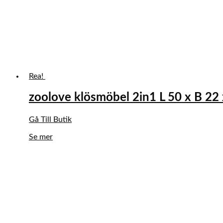
Rea!
zoolove klösmöbel 2in1 L 50 x B 22
Det
Det
Gå Till Butik
ursprungliga
nuvarande
Se mer
priset
priset
var:
är:
64,00 kr.
54,40 kr.