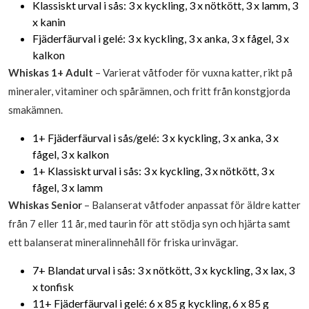
Klassiskt urval i sås: 3 x kyckling, 3 x nötkött, 3 x lamm, 3
x kanin
Fjäderfäurval i gelé: 3 x kyckling, 3 x anka, 3 x fågel, 3 x
kalkon
Whiskas 1+ Adult
– Varierat våtfoder för vuxna katter, rikt på
mineraler, vitaminer och spårämnen, och fritt från konstgjorda
smakämnen.
1+ Fjäderfäurval i sås/gelé: 3 x kyckling, 3 x anka, 3 x
fågel, 3 x kalkon
1+ Klassiskt urval i sås: 3 x kyckling, 3 x nötkött, 3 x
fågel, 3 x lamm
Whiskas Senior
– Balanserat våtfoder anpassat för äldre katter
från 7 eller 11 år, med taurin för att stödja syn och hjärta samt
ett balanserat mineralinnehåll för friska urinvägar.
7+ Blandat urval i sås: 3 x nötkött, 3 x kyckling, 3 x lax, 3
x tonfisk
11+ Fjäderfäurval i gelé: 6 x 85 g kyckling, 6 x 85 g