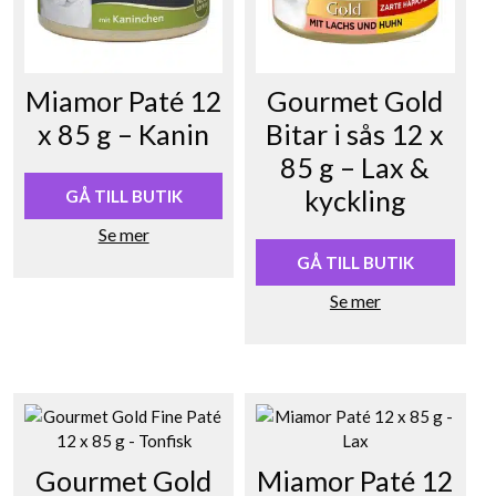
Miamor Paté 12
Gourmet Gold
x 85 g – Kanin
Bitar i sås 12 x
85 g – Lax &
kyckling
GÅ TILL BUTIK
Se mer
GÅ TILL BUTIK
Se mer
Gourmet Gold
Miamor Paté 12