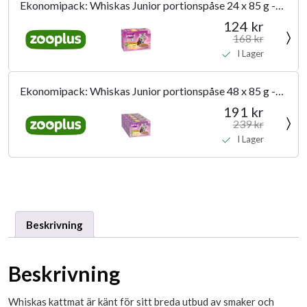
Ekonomipack: Whiskas Junior portionspåse 24 x 85 g -
Fjäderfäurval i gelé
124 kr
168 kr
I Lager
Ekonomipack: Whiskas Junior portionspåse 48 x 85 g -
Fjäderfäurval i gelé
191 kr
239 kr
I Lager
Beskrivning
Beskrivning
Whiskas kattmat är känt för sitt breda utbud av smaker och