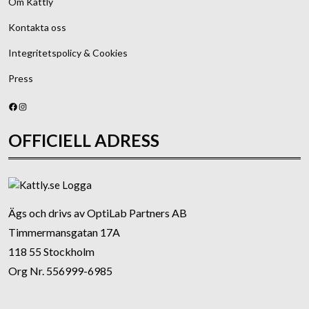
Om Kattly
Kontakta oss
Integritetspolicy & Cookies
Press
Facebook
Instagram
OFFICIELL ADRESS
Ägs och drivs av OptiLab Partners AB
Timmermansgatan 17A
118 55 Stockholm
Org Nr. 556999-6985