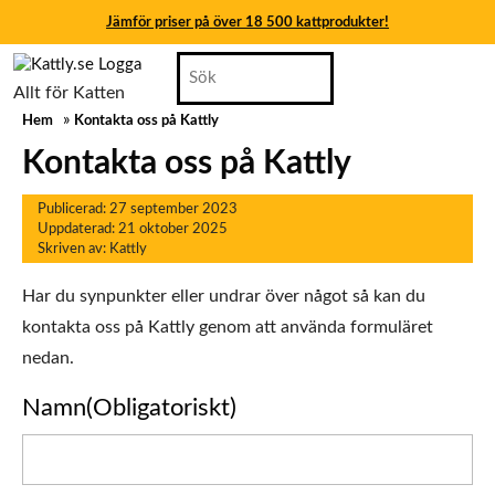
Jämför priser på över 18 500 kattprodukter!
Skip
Search
Jämför priser på över 18 500 kattprodukter!
to
for:
Allt för Katten
content
Jämför priser på över 18 500 kattprodukter!
»
Hem
Kontakta oss på Kattly
Skip
to
Jämför priser på över 18 500 kattprodukter!
Kontakta oss på Kattly
content
Jämför priser på över 18 500 kattprodukter!
27
Publicerad: 27 september 2023
21
september
Uppdaterad: 21 oktober 2025
Jämför priser på över 18 500 kattprodukter!
Kattly
oktober
2023
Skriven av:
Kattly
2025
Har du synpunkter eller undrar över något så kan du
kontakta oss på Kattly genom att använda formuläret
nedan.
Namn
(Obligatoriskt)