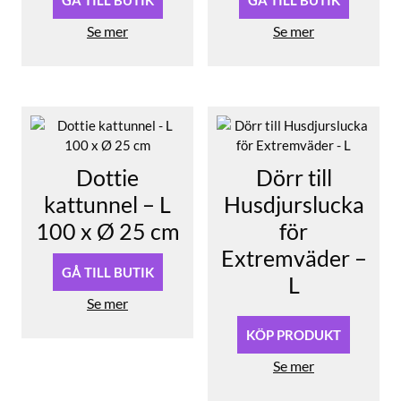
GÅ TILL BUTIK
GÅ TILL BUTIK
Se mer
Se mer
Dottie
Dörr till
kattunnel – L
Husdjurslucka
100 x Ø 25 cm
för
Extremväder –
GÅ TILL BUTIK
L
Se mer
KÖP PRODUKT
Se mer