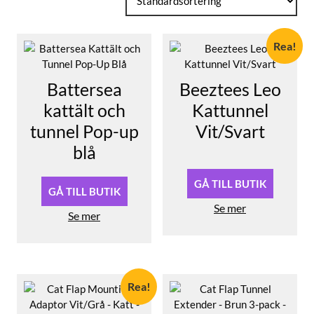
Rea!
Battersea
Beeztees Leo
kattält och
Kattunnel
tunnel Pop-up
Vit/Svart
blå
Det
Det
ursprungliga
nuvarande
priset
priset
GÅ TILL BUTIK
GÅ TILL BUTIK
var:
är:
Se mer
239,00 kr.
203,15 kr.
Se mer
Rea!