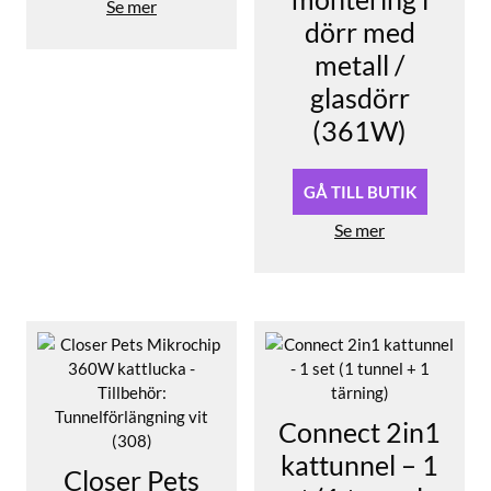
Se mer
dörr med
metall /
glasdörr
(361W)
GÅ TILL BUTIK
Se mer
Connect 2in1
kattunnel – 1
Closer Pets