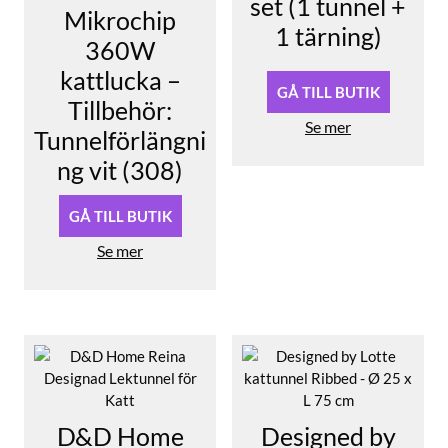
set (1 tunnel +
Mikrochip
1 tärning)
360W
kattlucka –
GÅ TILL BUTIK
Tillbehör:
Se mer
Tunnelförlängni
ng vit (308)
GÅ TILL BUTIK
Se mer
D&D Home
Designed by