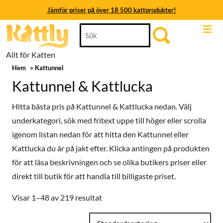
Jämför priser på över 18 500 kattprodukter!
Skip
Search
Jämför priser på över 18 500 kattprodukter!
to
for:
content
Jämför priser på över 18 500 kattprodukter!
Allt för Katten
Skip
»
to
Hem
Kattunnel
Jämför priser på över 18 500 kattprodukter!
content
Kattunnel & Kattlucka
Jämför priser på över 18 500 kattprodukter!
Hitta bästa pris på Kattunnel & Kattlucka nedan. Välj
Jämför priser på över 18 500 kattprodukter!
underkategori, sök med fritext uppe till höger eller scrolla
igenom listan nedan för att hitta den Kattunnel eller
Kattlucka du är på jakt efter. Klicka antingen på produkten
för att läsa beskrivningen och se olika butikers priser eller
direkt till butik för att handla till billigaste priset.
Visar 1–48 av 219 resultat