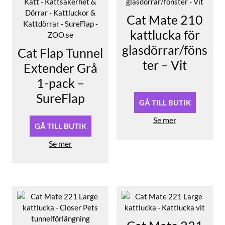
Cat Mate 210
kattlucka för
glasdörrar/föns
Cat Flap Tunnel
ter – Vit
Extender Grå
1-pack –
Det
Det
ursprungliga
nuvarande
SureFlap
priset
priset
GÅ TILL BUTIK
var:
är:
Se mer
269,90 kr.
205,80 kr.
GÅ TILL BUTIK
Se mer