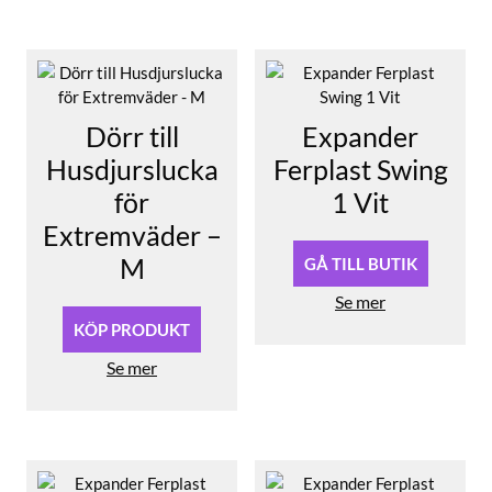
Dörr till
Expander
Husdjurslucka
Ferplast Swing
för
1 Vit
Extremväder –
M
GÅ TILL BUTIK
Se mer
KÖP PRODUKT
Se mer