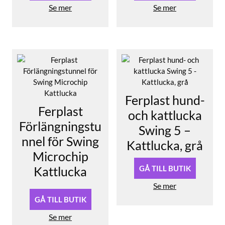
Se mer
Se mer
Ferplast hund-
Ferplast
och kattlucka
Förlängningstu
Swing 5 –
nnel för Swing
Kattlucka, grå
Microchip
Kattlucka
GÅ TILL BUTIK
Se mer
GÅ TILL BUTIK
Se mer