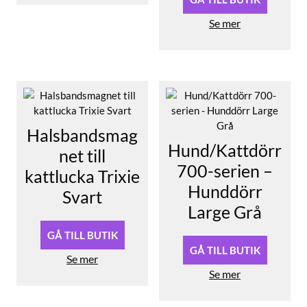
Se mer
Halsbandsmag
Hund/Kattdörr
net till
700-serien –
kattlucka Trixie
Hunddörr
Svart
Large Grå
GÅ TILL BUTIK
GÅ TILL BUTIK
Se mer
Se mer