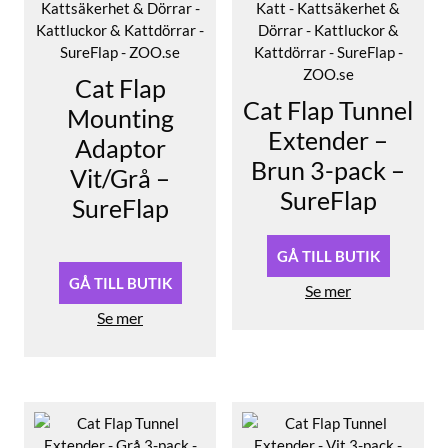
Cat Flap
Cat Flap Tunnel
Mounting
Extender –
Adaptor
Brun 3-pack –
Vit/Grå –
SureFlap
SureFlap
Det
Det
GÅ TILL BUTIK
ursprungliga
nuvarande
priset
priset
GÅ TILL BUTIK
Se mer
var:
är:
Se mer
249,00 kr.
125,00 kr.