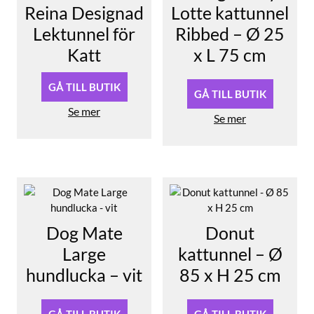
Reina Designad
Lotte kattunnel
Lektunnel för
Ribbed – Ø 25
Katt
x L 75 cm
GÅ TILL BUTIK
GÅ TILL BUTIK
Se mer
Se mer
Dog Mate
Donut
Large
kattunnel – Ø
hundlucka – vit
85 x H 25 cm