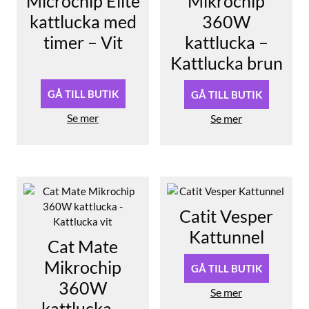
Microchip Elite
Mikrochip
kattlucka med
360W
timer – Vit
kattlucka –
Kattlucka brun
Det
Det
ursprungliga
nuvarande
priset
priset
GÅ TILL BUTIK
GÅ TILL BUTIK
var:
är:
Se mer
1249,90 kr.
1129,00 kr.
Se mer
Catit Vesper
Kattunnel
Cat Mate
Mikrochip
GÅ TILL BUTIK
360W
Se mer
kattlucka –