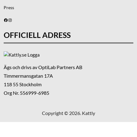
Press
Facebook
Instagram
OFFICIELL ADRESS
Ägs och drivs av OptiLab Partners AB
Timmermansgatan 17A
118 55 Stockholm
Org Nr. 556999-6985
Copyright © 2026. Kattly