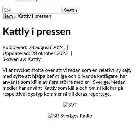
Close
Search
Menu
for:
Hem
»
Kattly i pressen
Kattly i pressen
28
Publicerad: 28 augusti 2024
augusti
28
Uppdaterad: 28 oktober 2025
Kattly
2024
oktober
Skriven av:
Kattly
2025
Vi är mycket stolta över att vi redan som en relativt ny sajt,
med syfte att hjälpa befintliga och blivande kattägare, har
använts som källa av flera större medier i Sverige. Nedan
medier har använt Kattly som källa och om ni klickar på
respektive logotyp kommer ni till deras reportage.