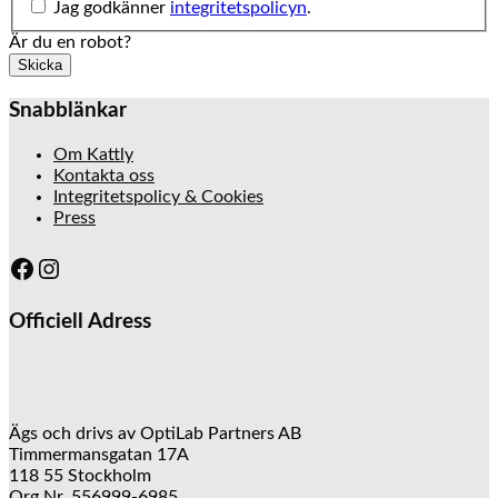
Jag godkänner
integritetspolicyn
.
Är du en robot?
Skicka
Snabblänkar
Om Kattly
Kontakta oss
Integritetspolicy & Cookies
Press
Facebook
Instagram
Officiell Adress
Ägs och drivs av OptiLab Partners AB
Timmermansgatan 17A
118 55 Stockholm
Org Nr. 556999-6985