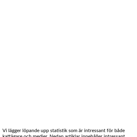
Vi lägger löpande upp statistik som är intressant för både
kattägare och medier. Nedan artiklar innehåller intressant