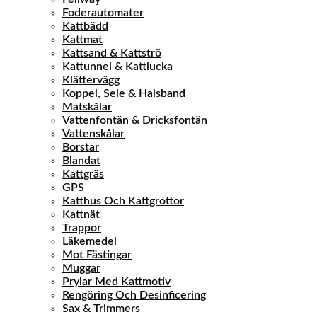
Foderautomater
Kattbädd
Kattmat
Kattsand & Kattströ
Kattunnel & Kattlucka
Klättervägg
Koppel, Sele & Halsband
Matskålar
Vattenfontän & Dricksfontän
Vattenskålar
Borstar
Blandat
Kattgräs
GPS
Katthus Och Kattgrottor
Kattnät
Trappor
Läkemedel
Mot Fästingar
Muggar
Prylar Med Kattmotiv
Rengöring Och Desinficering
Sax & Trimmers