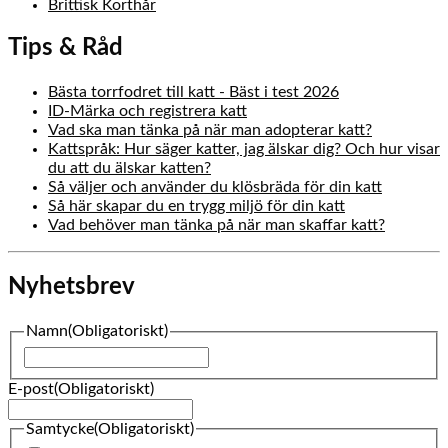
Brittisk Korthår
Tips & Råd
Bästa torrfodret till katt - Bäst i test 2026
ID-Märka och registrera katt
Vad ska man tänka på när man adopterar katt?
Kattspråk: Hur säger katter, jag älskar dig? Och hur visar
du att du älskar katten?
Så väljer och använder du klösbräda för din katt
Så här skapar du en trygg miljö för din katt
Vad behöver man tänka på när man skaffar katt?
Nyhetsbrev
Namn
(Obligatoriskt)
Namn
E-post
(Obligatoriskt)
Samtycke
(Obligatoriskt)