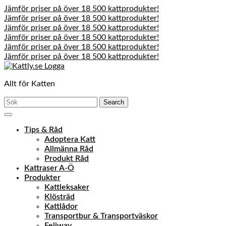
Jämför priser på över 18 500 kattprodukter!
Jämför priser på över 18 500 kattprodukter!
Jämför priser på över 18 500 kattprodukter!
Jämför priser på över 18 500 kattprodukter!
Jämför priser på över 18 500 kattprodukter!
Jämför priser på över 18 500 kattprodukter!
Skip
to
Allt för Katten
content
Skip
Search
to
for:
content
Open
Menu
Tips & Råd
Adoptera Katt
Allmänna Råd
Produkt Råd
Kattraser A-Ö
Produkter
Kattleksaker
Klösträd
Kattlådor
Transportbur & Transportväskor
Feliway