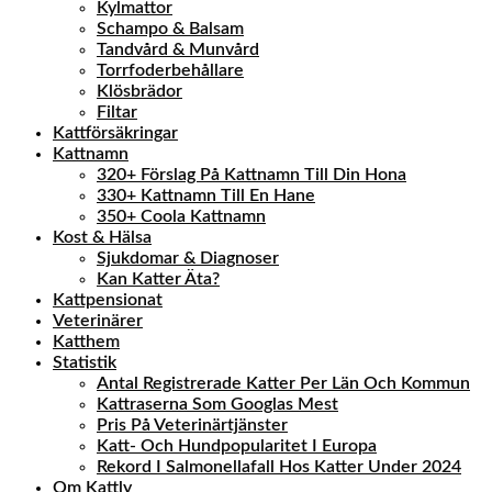
Kylmattor
Schampo & Balsam
Tandvård & Munvård
Torrfoderbehållare
Klösbrädor
Filtar
Kattförsäkringar
Kattnamn
320+ Förslag På Kattnamn Till Din Hona
330+ Kattnamn Till En Hane
350+ Coola Kattnamn
Kost & Hälsa
Sjukdomar & Diagnoser
Kan Katter Äta?
Kattpensionat
Veterinärer
Katthem
Statistik
Antal Registrerade Katter Per Län Och Kommun
Kattraserna Som Googlas Mest
Pris På Veterinärtjänster
Katt- Och Hundpopularitet I Europa
Rekord I Salmonellafall Hos Katter Under 2024
Om Kattly