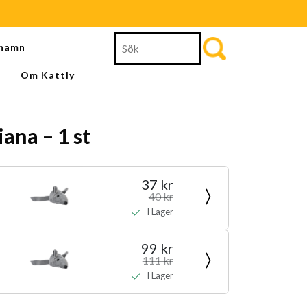
Search
namn
for:
Om Kattly
ana – 1 st
37 kr
40 kr
I Lager
99 kr
111 kr
I Lager