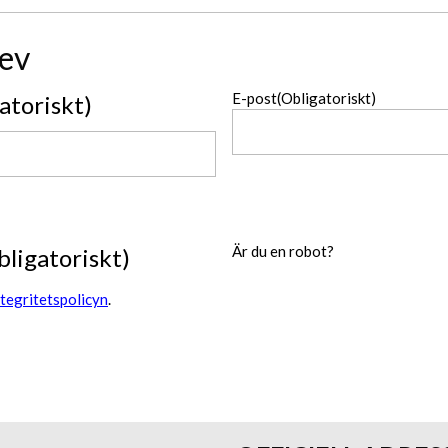
ev
E-post
(Obligatoriskt)
atoriskt)
Är du en robot?
bligatoriskt)
ntegritetspolicyn
.