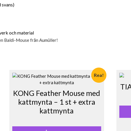
d svans)
verk och material
sen Baldi-Mouse från Aumüller!
Rea!
TIA
KONG Feather Mouse med
kattmynta – 1 st + extra
kattmynta
Det
Det
ursprungliga
nuvarande