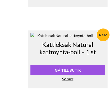
Rea!
Kattleksak Natural
kattmynta-boll – 1 st
Det
Det
ursprungliga
nuvarande
priset
priset
GÅ TILL BUTIK
var:
är:
Se mer
26,00 kr.
20,80 kr.