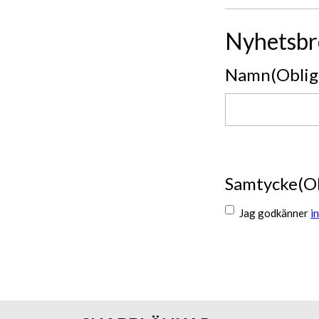
Nyhetsbr
Namn
(Oblig
Namn
Samtycke
(O
Jag godkänner
i
Skicka