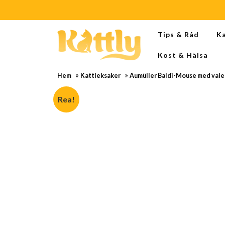
Skip
Tips & Råd
K
to
content
Kost & Hälsa
Skip
to
»
»
Hem
Kattleksaker
Aumüller Baldi-Mouse med valeri
content
Rea!