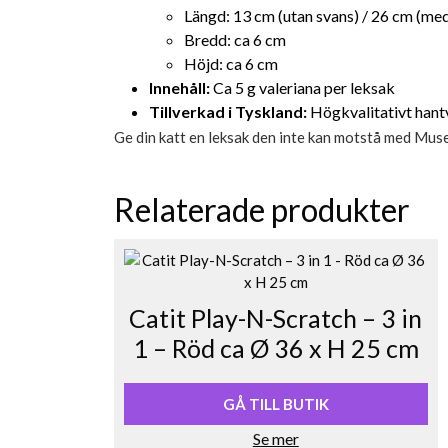
Längd: 13 cm (utan svans) / 26 cm (me
Bredd: ca 6 cm
Höjd: ca 6 cm
Innehåll:
Ca 5 g valeriana per leksak
Tillverkad i Tyskland:
Högkvalitativt hant
Ge din katt en leksak den inte kan motstå med Mu
Relaterade produkter
Catit Play-N-Scratch – 3 in
1 – Röd ca Ø 36 x H 25 cm
GÅ TILL BUTIK
Se mer