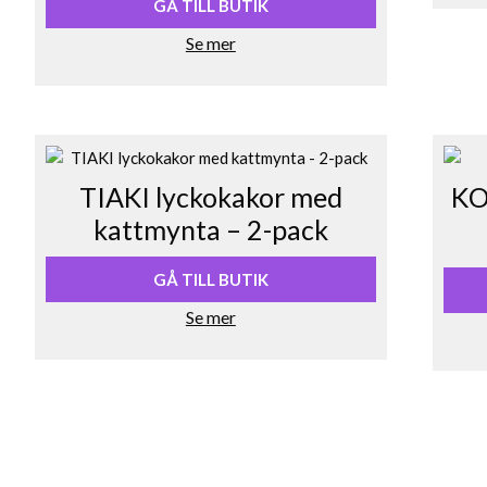
priset
priset
GÅ TILL BUTIK
var:
är:
Se mer
60,50 kr.
56,00 kr.
TIAKI lyckokakor med
KO
kattmynta – 2-pack
GÅ TILL BUTIK
Se mer