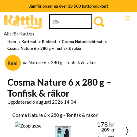
Jämför priser på över 18 500 kattprodukter!
Skip
Search
Jämför priser på över 18 500 kattprodukter!
to
for:
content
Jämför priser på över 18 500 kattprodukter!
Allt för Katten
Skip
»
»
»
»
to
Hem
Kattmat
Blötmat
Cosma Nature blötmat
Jämför priser på över 18 500 kattprodukter!
content
Cosma Nature 6 x 280 g – Tonfisk & räkor
Jämför priser på över 18 500 kattprodukter!
Rea!
Jämför priser på över 18 500 kattprodukter!
Cosma Nature 6 x 280 g –
Tonfisk & räkor
Uppdaterad 6 augusti 2026 14:04
Cosma Nature 6 x 280 g - Tonfisk & räkor
178 kr
209 kr
I Lager