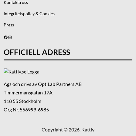
Kontakta oss
Integritetspolicy & Cookies
Press
Facebook
Instagram
OFFICIELL ADRESS
Ägs och drivs av OptiLab Partners AB
Timmermansgatan 17A
118 55 Stockholm
Org Nr. 556999-6985
Copyright © 2026. Kattly