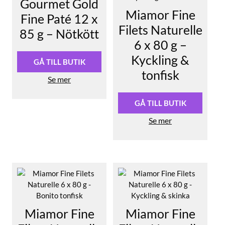
Gourmet Gold
Miamor Fine
Fine Paté 12 x
Filets Naturelle
85 g – Nötkött
6 x 80 g –
Kyckling &
GÅ TILL BUTIK
tonfisk
Se mer
GÅ TILL BUTIK
Se mer
Miamor Fine
Miamor Fine