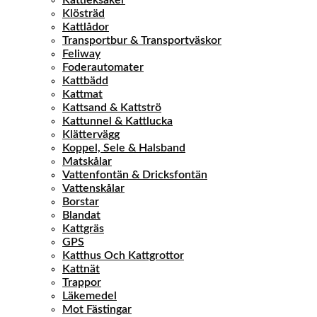
Kattleksaker
Klösträd
Kattlådor
Transportbur & Transportväskor
Feliway
Foderautomater
Kattbädd
Kattmat
Kattsand & Kattströ
Kattunnel & Kattlucka
Klättervägg
Koppel, Sele & Halsband
Matskålar
Vattenfontän & Dricksfontän
Vattenskålar
Borstar
Blandat
Kattgräs
GPS
Katthus Och Kattgrottor
Kattnät
Trappor
Läkemedel
Mot Fästingar