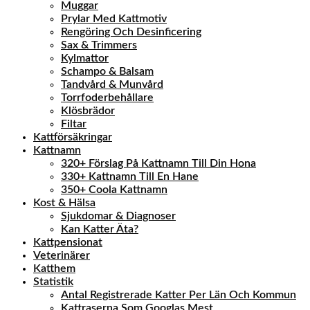
Muggar
Prylar Med Kattmotiv
Rengöring Och Desinficering
Sax & Trimmers
Kylmattor
Schampo & Balsam
Tandvård & Munvård
Torrfoderbehållare
Klösbrädor
Filtar
Kattförsäkringar
Kattnamn
320+ Förslag På Kattnamn Till Din Hona
330+ Kattnamn Till En Hane
350+ Coola Kattnamn
Kost & Hälsa
Sjukdomar & Diagnoser
Kan Katter Äta?
Kattpensionat
Veterinärer
Katthem
Statistik
Antal Registrerade Katter Per Län Och Kommun
Kattraserna Som Googlas Mest