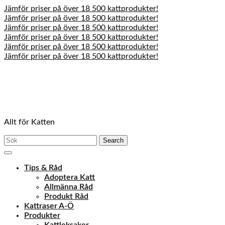
Jämför priser på över 18 500 kattprodukter!
Jämför priser på över 18 500 kattprodukter!
Jämför priser på över 18 500 kattprodukter!
Jämför priser på över 18 500 kattprodukter!
Jämför priser på över 18 500 kattprodukter!
Jämför priser på över 18 500 kattprodukter!
Skip
to
content
Skip
to
content
Allt för Katten
Search
for:
Open
Menu
Tips & Råd
Adoptera Katt
Allmänna Råd
Produkt Råd
Kattraser A-Ö
Produkter