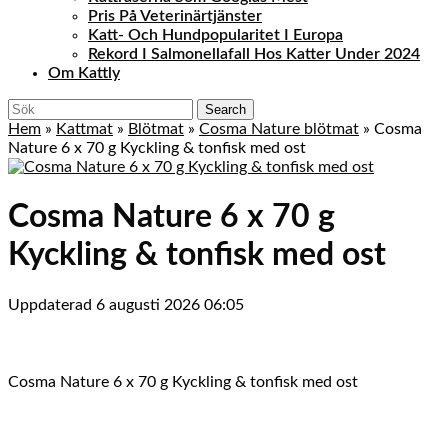
Pris På Veterinärtjänster
Katt- Och Hundpopularitet I Europa
Rekord I Salmonellafall Hos Katter Under 2024
Om Kattly
Close
Search
Menu
for:
Hem
»
Kattmat
»
Blötmat
»
Cosma Nature blötmat
»
Cosma
Nature 6 x 70 g Kyckling & tonfisk med ost
Cosma Nature 6 x 70 g
Kyckling & tonfisk med ost
Uppdaterad 6 augusti 2026 06:05
Cosma Nature 6 x 70 g Kyckling & tonfisk med ost