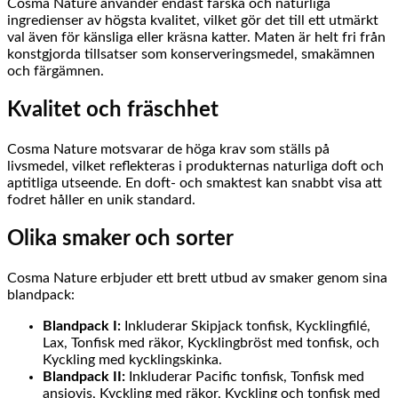
Cosma Nature använder endast färska och naturliga
ingredienser av högsta kvalitet, vilket gör det till ett utmärkt
val även för känsliga eller kräsna katter. Maten är helt fri från
konstgjorda tillsatser som konserveringsmedel, smakämnen
och färgämnen.
Kvalitet och fräschhet
Cosma Nature motsvarar de höga krav som ställs på
livsmedel, vilket reflekteras i produkternas naturliga doft och
aptitliga utseende. En doft- och smaktest kan snabbt visa att
fodret håller en unik standard.
Olika smaker och sorter
Cosma Nature erbjuder ett brett utbud av smaker genom sina
blandpack:
Blandpack I:
Inkluderar Skipjack tonfisk, Kycklingfilé,
Lax, Tonfisk med räkor, Kycklingbröst med tonfisk, och
Kyckling med kycklingskinka.
Blandpack II:
Inkluderar Pacific tonfisk, Tonfisk med
ansjovis, Kyckling med räkor, Kyckling och tonfisk med