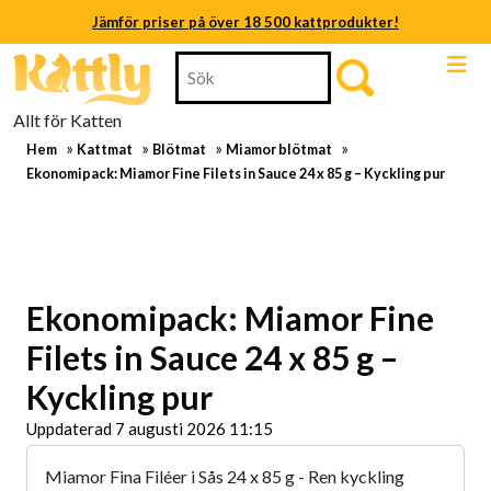
Jämför priser på över 18 500 kattprodukter!
Skip
Search
Jämför priser på över 18 500 kattprodukter!
to
for:
content
Jämför priser på över 18 500 kattprodukter!
Allt för Katten
Skip
»
»
»
»
to
Hem
Kattmat
Blötmat
Miamor blötmat
Jämför priser på över 18 500 kattprodukter!
content
Ekonomipack: Miamor Fine Filets in Sauce 24 x 85 g – Kyckling pur
Jämför priser på över 18 500 kattprodukter!
Jämför priser på över 18 500 kattprodukter!
Ekonomipack: Miamor Fine
Filets in Sauce 24 x 85 g –
Kyckling pur
Uppdaterad 7 augusti 2026 11:15
Miamor Fina Filéer i Sås 24 x 85 g - Ren kyckling