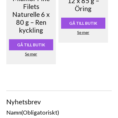
12 x 85 g –
Filets
Öring
Naturelle 6 x
80 g – Ren
GÅ TILL BUTIK
kyckling
Se mer
GÅ TILL BUTIK
Se mer
Nyhetsbrev
Namn
(Obligatoriskt)