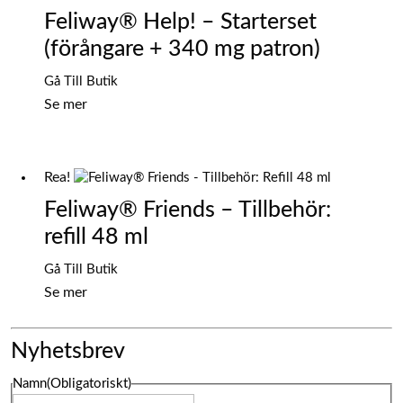
Feliway® Help! – Starterset
(förångare + 340 mg patron)
Det
Det
Gå Till Butik
ursprungliga
nuvarande
Se mer
priset
priset
var:
är:
129,00 kr.
103,20 kr.
Rea!
Feliway® Friends – Tillbehör:
refill 48 ml
Det
Det
Gå Till Butik
ursprungliga
nuvarande
Se mer
priset
priset
var:
är:
Nyhetsbrev
279,00 kr.
199,00 kr.
Namn
(Obligatoriskt)
Namn