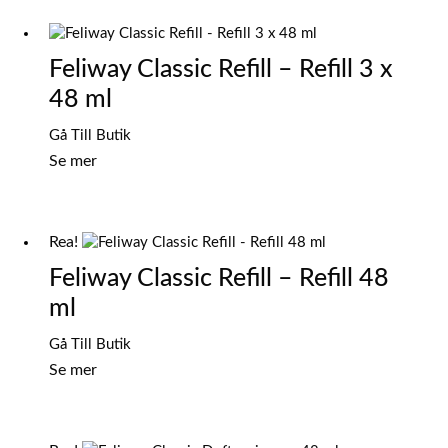
Feliway Classic Refill – Refill 3 x
48 ml
Gå Till Butik
Se mer
Rea!
Feliway Classic Refill – Refill 48
ml
Det
Det
Gå Till Butik
ursprungliga
nuvarande
Se mer
priset
priset
var:
är:
279,00 kr.
199,00 kr.