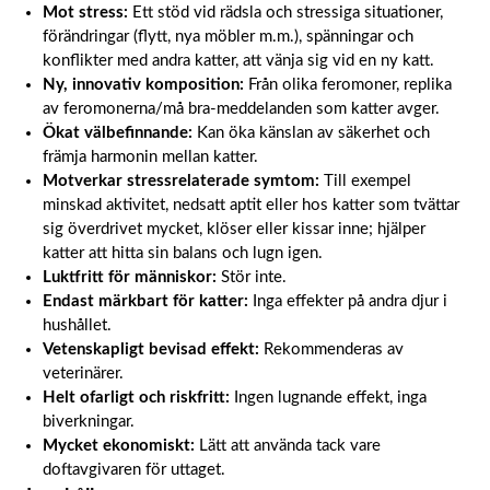
Mot stress:
Ett stöd vid rädsla och stressiga situationer,
förändringar (flytt, nya möbler m.m.), spänningar och
konflikter med andra katter, att vänja sig vid en ny katt.
Ny, innovativ komposition:
Från olika feromoner, replika
av feromonerna/må bra-meddelanden som katter avger.
Ökat välbefinnande:
Kan öka känslan av säkerhet och
främja harmonin mellan katter.
Motverkar stressrelaterade symtom:
Till exempel
minskad aktivitet, nedsatt aptit eller hos katter som tvättar
sig överdrivet mycket, klöser eller kissar inne; hjälper
katter att hitta sin balans och lugn igen.
Luktfritt för människor:
Stör inte.
Endast märkbart för katter:
Inga effekter på andra djur i
hushållet.
Vetenskapligt bevisad effekt:
Rekommenderas av
veterinärer.
Helt ofarligt och riskfritt:
Ingen lugnande effekt, inga
biverkningar.
Mycket ekonomiskt:
Lätt att använda tack vare
doftavgivaren för uttaget.