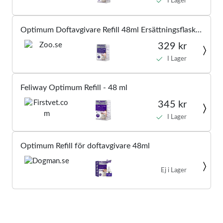
I Lager
Optimum Doftavgivare Refill 48ml Ersättningsflaska
- Katt - Kattvård & Tillskott - Feromoner för katt -
329 kr
Feliway - ZOO.se
I Lager
Feliway Optimum Refill - 48 ml
345 kr
I Lager
Optimum Refill för doftavgivare 48ml
Ej i Lager