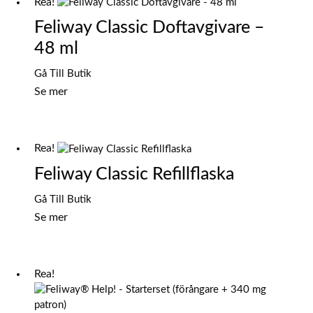
Rea!
Feliway Classic Doftavgivare –
48 ml
Det
Det
Gå Till Butik
ursprungliga
nuvarande
Se mer
priset
priset
var:
är:
335,00 kr.
268,00 kr.
Rea!
Feliway Classic Refillflaska
Det
Det
Gå Till Butik
ursprungliga
nuvarande
Se mer
priset
priset
var:
är:
245,00 kr.
196,00 kr.
Rea!