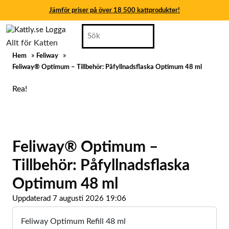
Jämför priser på över 18 500 kattprodukter!
Skip
Search
Jämför priser på över 18 500 kattprodukter!
to
for:
Allt för Katten
content
Jämför priser på över 18 500 kattprodukter!
»
»
Hem
Feliway
Skip
Feliway® Optimum – Tillbehör: Påfyllnadsflaska Optimum 48 ml
to
Jämför priser på över 18 500 kattprodukter!
content
Rea!
Jämför priser på över 18 500 kattprodukter!
Jämför priser på över 18 500 kattprodukter!
Feliway® Optimum –
Tillbehör: Påfyllnadsflaska
Optimum 48 ml
Uppdaterad 7 augusti 2026 19:06
Feliway Optimum Refill 48 ml