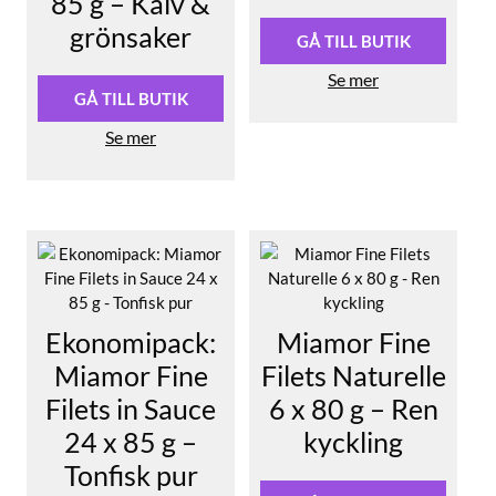
85 g – Kalv &
grönsaker
GÅ TILL BUTIK
Se mer
GÅ TILL BUTIK
Se mer
Ekonomipack:
Miamor Fine
Miamor Fine
Filets Naturelle
Filets in Sauce
6 x 80 g – Ren
24 x 85 g –
kyckling
Tonfisk pur