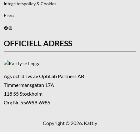
Integritetspolicy & Cookies
Press
Facebook
Instagram
OFFICIELL ADRESS
Ägs och drivs av OptiLab Partners AB
Timmermansgatan 17A
118 55 Stockholm
Org Nr. 556999-6985
Copyright © 2026. Kattly