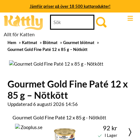
Jämför priser på över 18 500 kattprodukter!
Skip
Search
Jämför priser på över 18 500 kattprodukter!
to
for:
content
Jämför priser på över 18 500 kattprodukter!
Allt för Katten
Skip
»
»
»
»
to
Hem
Kattmat
Blötmat
Gourmet blötmat
Jämför priser på över 18 500 kattprodukter!
content
Gourmet Gold Fine Paté 12 x 85 g – Nötkött
Jämför priser på över 18 500 kattprodukter!
Jämför priser på över 18 500 kattprodukter!
Gourmet Gold Fine Paté 12 x
85 g – Nötkött
Uppdaterad 6 augusti 2026 14:56
Gourmet Gold Fine Paté 12 x 85 g - Nötkött
92 kr
I Lager