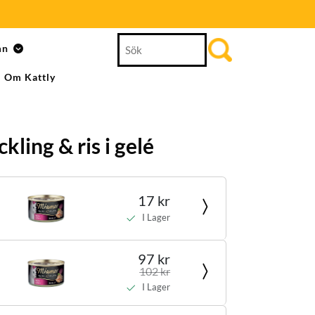
Search
mn
for:
Om Kattly
kling & ris i gelé
17 kr
I Lager
97 kr
102 kr
I Lager