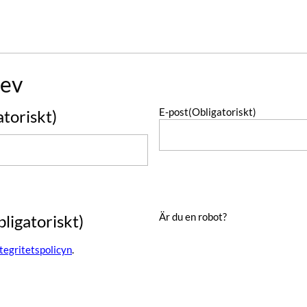
ev
E-post
(Obligatoriskt)
atoriskt)
Är du en robot?
bligatoriskt)
ntegritetspolicyn
.