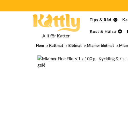
Skip
Tips & Råd
Ka
to
content
Kost & Hälsa
Skip
Allt för Katten
to
»
»
»
»
content
Hem
Kattmat
Blötmat
Miamor blötmat
Miamo