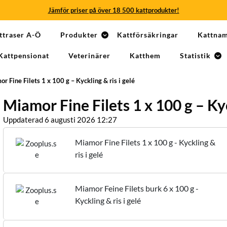
Jämför priser på över 18 500 kattprodukter!
Jämför priser på över 18 500 kattprodukter!
ttraser A-Ö
Produkter
Kattförsäkringar
Kattna
Jämför priser på över 18 500 kattprodukter!
Kattpensionat
Veterinärer
Katthem
Statistik
Jämför priser på över 18 500 kattprodukter!
r Fine Filets 1 x 100 g – Kyckling & ris i gelé
Jämför priser på över 18 500 kattprodukter!
Miamor Fine Filets 1 x 100 g – Kyc
Jämför priser på över 18 500 kattprodukter!
Uppdaterad 6 augusti 2026 12:27
Miamor Fine Filets 1 x 100 g - Kyckling &
ris i gelé
Miamor Feine Filets burk 6 x 100 g -
Kyckling & ris i gelé