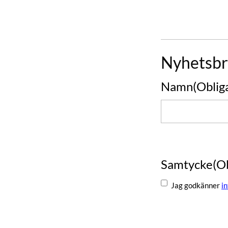
Nyhetsbr
Namn
(Oblig
Namn
Samtycke
(O
Jag godkänner
i
Skicka