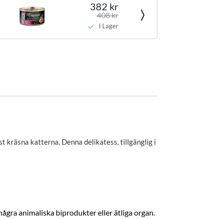
382 kr
408 kr
I Lager
st kräsna katterna. Denna delikatess, tillgänglig i
n några animaliska biprodukter eller ätliga organ.