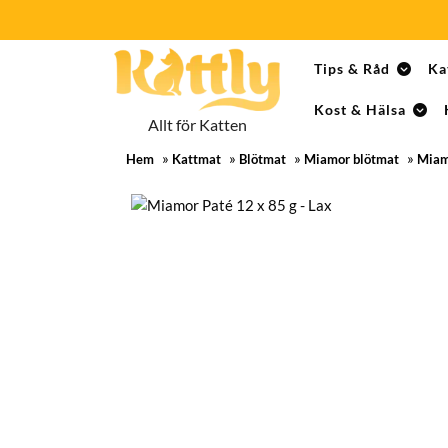
Skip
Tips & Råd
Ka
to
content
Kost & Hälsa
Skip
Allt för Katten
to
»
»
»
»
content
Hem
Kattmat
Blötmat
Miamor blötmat
Miam