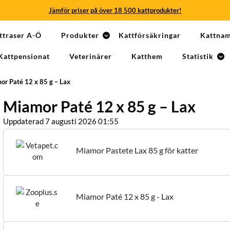
Jämför priser på över 18 500 kattprodukter!
Jämför priser på över 18 500 kattprodukter!
ttraser A-Ö
Produkter
Kattförsäkringar
Kattna
Jämför priser på över 18 500 kattprodukter!
Kattpensionat
Veterinärer
Katthem
Statistik
Jämför priser på över 18 500 kattprodukter!
or Paté 12 x 85 g – Lax
Jämför priser på över 18 500 kattprodukter!
Miamor Paté 12 x 85 g – Lax
Jämför priser på över 18 500 kattprodukter!
Uppdaterad 7 augusti 2026 01:55
Miamor Pastete Lax 85 g för katter
Miamor Paté 12 x 85 g - Lax