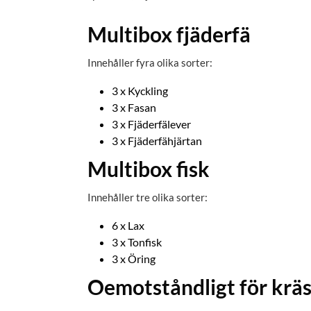
Multibox fjäderfä
Innehåller fyra olika sorter:
3 x Kyckling
3 x Fasan
3 x Fjäderfälever
3 x Fjäderfähjärtan
Multibox fisk
Innehåller tre olika sorter:
6 x Lax
3 x Tonfisk
3 x Öring
Oemotståndligt för kräs