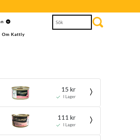
Search
mn
for:
Om Kattly
15 kr
I Lager
111 kr
I Lager