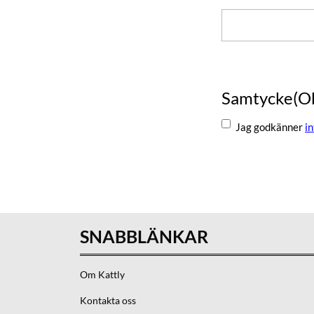
Namn
Samtycke
(O
Jag godkänner
i
Skicka
SNABBLÄNKAR
Om Kattly
Kontakta oss