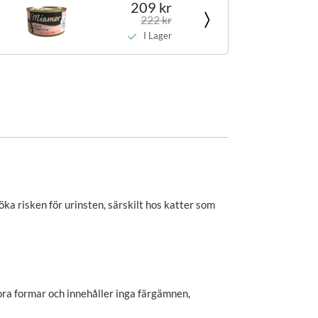
209 kr
222 kr
I Lager
a risken för urinsten, särskilt hos katter som
ora formar och innehåller inga färgämnen,