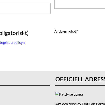
Är du en robot?
bligatoriskt)
ntegritetspolicyn
.
OFFICIELL ADRES
Ägs och drivs av OptiLab Part