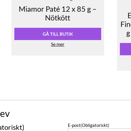
Miamor Paté 12 x 85 g –
Nötkött
Fin
g
GÅ TILL BUTIK
Se mer
ev
E-post
(Obligatoriskt)
atoriskt)