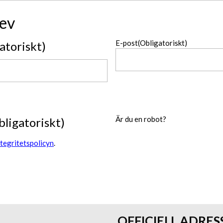
ev
E-post
(Obligatoriskt)
atoriskt)
Är du en robot?
bligatoriskt)
ntegritetspolicyn
.
OFFICIELL ADRES