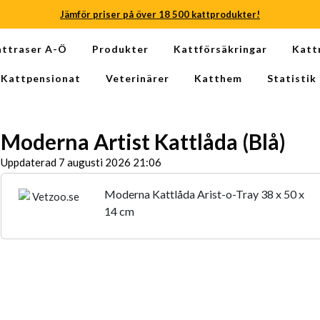
Jämför priser på över 18 500 kattprodukter!
Jämför priser på över 18 500 kattprodukter!
attraser A-Ö
Produkter
Kattförsäkringar
Katt
Jämför priser på över 18 500 kattprodukter!
Kattpensionat
Veterinärer
Katthem
Statistik
Jämför priser på över 18 500 kattprodukter!
Jämför priser på över 18 500 kattprodukter!
Moderna Artist Kattlåda (Blå)
Jämför priser på över 18 500 kattprodukter!
Uppdaterad 7 augusti 2026 21:06
Moderna Kattlåda Arist-o-Tray 38 x 50 x
14 cm