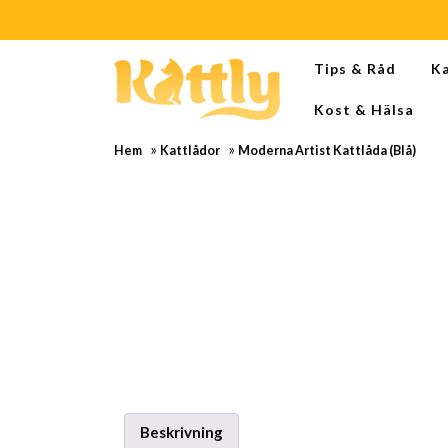
Skip
Tips & Råd
K
to
content
Kost & Hälsa
Skip
to
»
»
Hem
Kattlådor
Moderna Artist Kattlåda (Blå)
content
Beskrivning