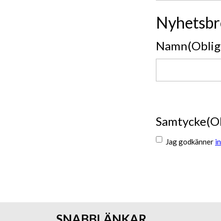
Nyhetsbr
Namn
(Oblig
Namn
Samtycke
(O
Jag godkänner
i
Skicka
SNABBLÄNKAR