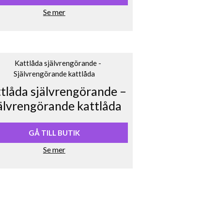
Se mer
tlåda självrengörande –
älvrengörande kattlåda
GÅ TILL BUTIK
Se mer