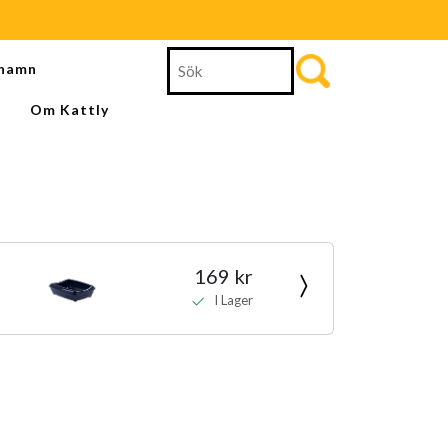
Search
namn
for:
Om Kattly
169 kr
I Lager