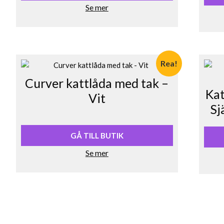
Se mer
Rea!
Curver kattlåda med tak –
Kat
Vit
Sj
Det
Det
ursprungliga
nuvarande
priset
priset
GÅ TILL BUTIK
var:
är:
Se mer
649,90 kr.
582,00 kr.