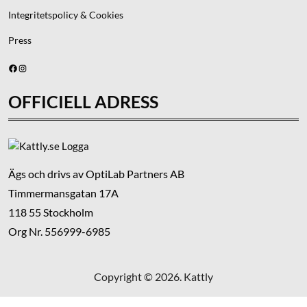
Integritetspolicy & Cookies
Press
Facebook
Instagram
OFFICIELL ADRESS
Ägs och drivs av OptiLab Partners AB
Timmermansgatan 17A
118 55 Stockholm
Org Nr. 556999-6985
Copyright © 2026. Kattly