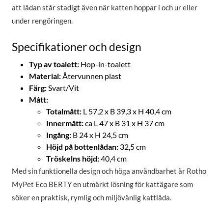
att lådan står stadigt även när katten hoppar i och ur eller
under rengöringen.
Specifikationer och design
Typ av toalett:
Hop-in-toalett
Material:
Återvunnen plast
Färg:
Svart/Vit
Mått:
Totalmått:
L 57,2 x B 39,3 x H 40,4 cm
Innermått:
ca L 47 x B 31 x H 37 cm
Ingång:
B 24 x H 24,5 cm
Höjd på bottenlådan:
32,5 cm
Tröskelns höjd:
40,4 cm
Med sin funktionella design och höga användbarhet är Rotho
MyPet Eco BERTY en utmärkt lösning för kattägare som
söker en praktisk, rymlig och miljövänlig kattlåda.