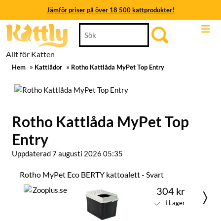
Jämför priser på över 18 500 kattprodukter!
Skip
Search
Jämför priser på över 18 500 kattprodukter!
to
for:
content
Jämför priser på över 18 500 kattprodukter!
Allt för Katten
Skip
»
»
to
Hem
Kattlådor
Rotho Kattlåda MyPet Top Entry
Jämför priser på över 18 500 kattprodukter!
content
Jämför priser på över 18 500 kattprodukter!
Jämför priser på över 18 500 kattprodukter!
Rotho Kattlåda MyPet Top
Entry
Uppdaterad 7 augusti 2026 05:35
Rotho MyPet Eco BERTY kattoalett - Svart
304 kr
I Lager