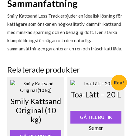
Sammanfattning
Smily Kattsand Less Track erbjuder en idealisk lösning för
kattägare som önskar en högkvalitativ, dammfri kattsand
med minskad spårning och en behaglig doft. Den starka
klumpbildningsförmågan och den naturliga
sammansättningen garanterar en ren och fräsch kattlåda.
Relaterade produkter
Rea!
Toa-Lätt – 20 L
Smily Kattsand
Det
Det
Original (10
ursprungliga
nuvarande
priset
priset
GÅ TILL BUTIK
kg)
var:
är:
Se mer
149,00 kr.
101,00 kr.