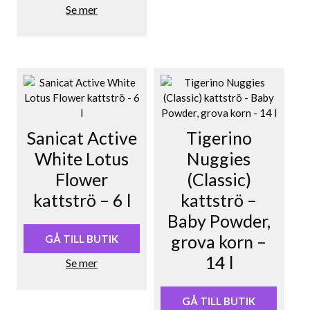
Se mer
Sanicat Active
Tigerino
White Lotus
Nuggies
Flower
(Classic)
kattströ – 6 l
kattströ –
Baby Powder,
grova korn –
GÅ TILL BUTIK
14 l
Se mer
GÅ TILL BUTIK