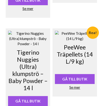
GÅ TILL BUTIK
Se mer
Rea!
PeeWee
Tigerino
Träpellets (14
Nuggies
L/9 kg)
(Ultra)
Det
Det
klumpströ –
ursprungliga
nuvarande
priset
priset
GÅ TILL BUTIK
Baby Powder –
var:
är:
14 l
Se mer
159,00 kr.
99,00 kr.
GÅ TILL BUTIK