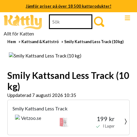
Jämför priser på över 18 500 kattprodukter!
Skip
Search
Jämför priser på över 18 500 kattprodukter!
to
for:
content
Jämför priser på över 18 500 kattprodukter!
Allt för Katten
Skip
»
»
to
Hem
Kattsand & Kattströ
Smily Kattsand Less Track (10 kg)
Jämför priser på över 18 500 kattprodukter!
content
Jämför priser på över 18 500 kattprodukter!
Jämför priser på över 18 500 kattprodukter!
Smily Kattsand Less Track (10
kg)
Uppdaterad 7 augusti 2026 10:35
Smily Kattsand Less Track
199 kr
I Lager