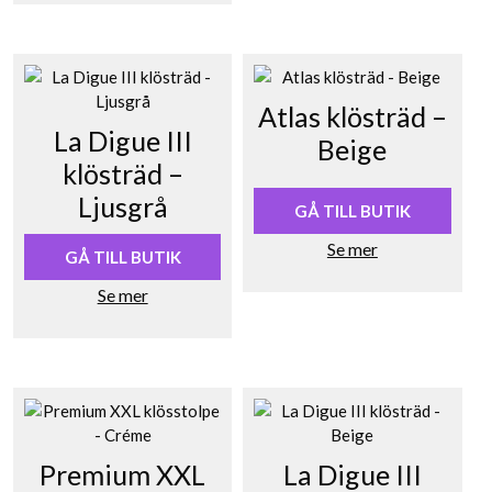
Atlas klösträd –
La Digue III
Beige
klösträd –
Ljusgrå
GÅ TILL BUTIK
Se mer
GÅ TILL BUTIK
Se mer
Premium XXL
La Digue III