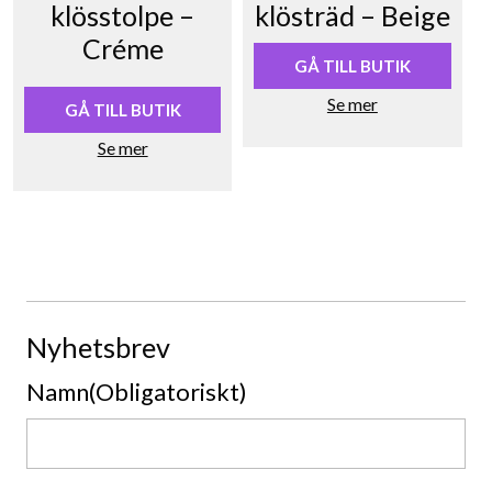
klösstolpe –
klösträd – Beige
Créme
GÅ TILL BUTIK
Se mer
GÅ TILL BUTIK
Se mer
Nyhetsbrev
Namn
(Obligatoriskt)