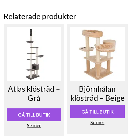
Relaterade produkter
Atlas klösträd –
Björnhålan
Grå
klösträd – Beige
GÅ TILL BUTIK
GÅ TILL BUTIK
Se mer
Se mer