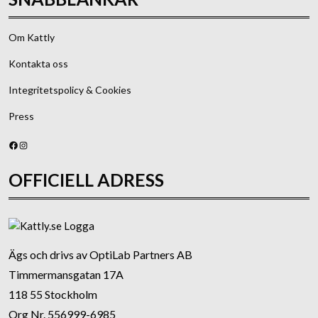
Om Kattly
Kontakta oss
Integritetspolicy & Cookies
Press
Facebook
Instagram
OFFICIELL ADRESS
Ägs och drivs av OptiLab Partners AB
Timmermansgatan 17A
118 55 Stockholm
Org Nr. 556999-6985