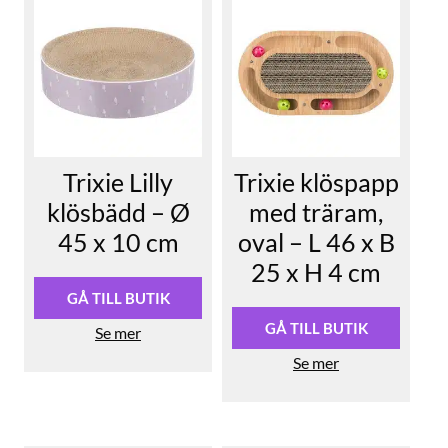
Trixie Lilly
Trixie klöspapp
klösbädd – Ø
med träram,
45 x 10 cm
oval – L 46 x B
25 x H 4 cm
GÅ TILL BUTIK
GÅ TILL BUTIK
Se mer
Se mer