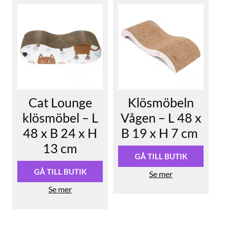
Cat Lounge
Klösmöbeln
klösmöbel – L
Vågen – L 48 x
48 x B 24 x H
B 19 x H 7 cm
13 cm
GÅ TILL BUTIK
GÅ TILL BUTIK
Se mer
Se mer