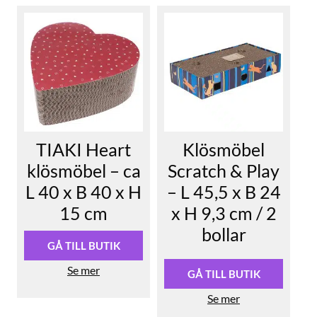
TIAKI Heart
Klösmöbel
klösmöbel – ca
Scratch & Play
L 40 x B 40 x H
– L 45,5 x B 24
15 cm
x H 9,3 cm / 2
bollar
GÅ TILL BUTIK
Se mer
GÅ TILL BUTIK
Se mer