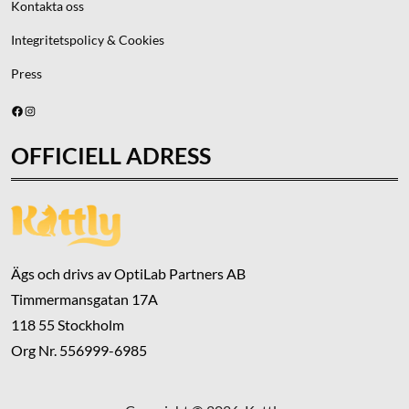
Kontakta oss
Integritetspolicy & Cookies
Press
Facebook
Instagram
OFFICIELL ADRESS
Ägs och drivs av OptiLab Partners AB
Timmermansgatan 17A
118 55 Stockholm
Org Nr. 556999-6985