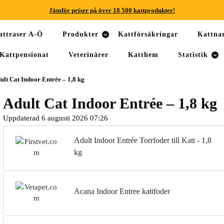
Jämför priser på över 18 500 kattprodukter!
Jämför priser på över 18 500 kattprodukter!
attraser A-Ö
Produkter
Kattförsäkringar
Kattn
Jämför priser på över 18 500 kattprodukter!
Kattpensionat
Veterinärer
Katthem
Statistik
Jämför priser på över 18 500 kattprodukter!
ult Cat Indoor Entrée – 1,8 kg
Jämför priser på över 18 500 kattprodukter!
Adult Cat Indoor Entrée – 1,8 kg
Jämför priser på över 18 500 kattprodukter!
Uppdaterad 6 augusti 2026 07:26
Adult Indoor Entrée Torrfoder till Katt - 1,8
kg
Acana Indoor Entree kattfoder