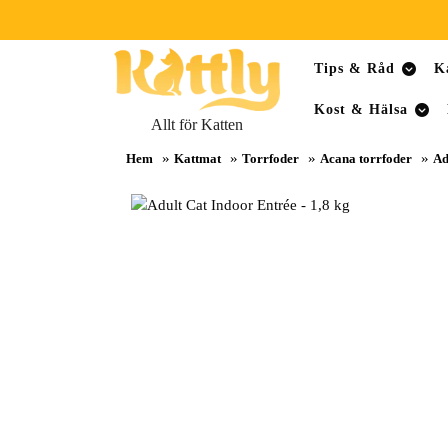
Skip
Tips & Råd
K
to
content
Kost & Hälsa
Skip
Allt för Katten
to
»
»
»
»
content
Hem
Kattmat
Torrfoder
Acana torrfoder
Ad