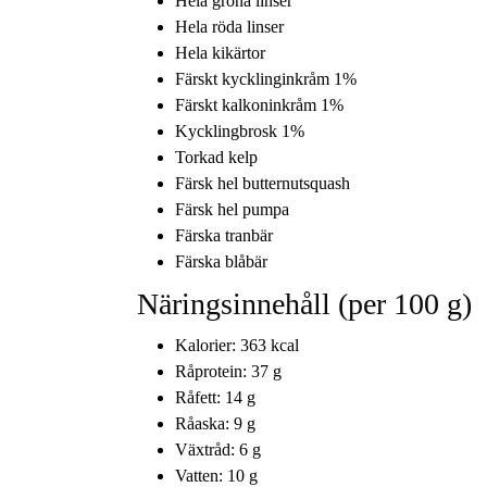
Hela gröna linser
Hela röda linser
Hela kikärtor
Färskt kycklinginkråm 1%
Färskt kalkoninkråm 1%
Kycklingbrosk 1%
Torkad kelp
Färsk hel butternutsquash
Färsk hel pumpa
Färska tranbär
Färska blåbär
Näringsinnehåll (per 100 g)
Kalorier: 363 kcal
Råprotein: 37 g
Råfett: 14 g
Råaska: 9 g
Växtråd: 6 g
Vatten: 10 g