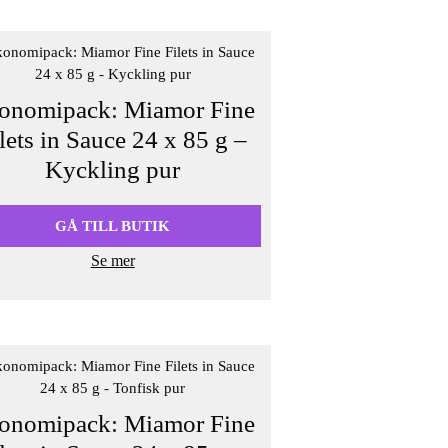
onomipack: Miamor Fine
lets in Sauce 24 x 85 g –
Kyckling pur
GÅ TILL BUTIK
Se mer
onomipack: Miamor Fine