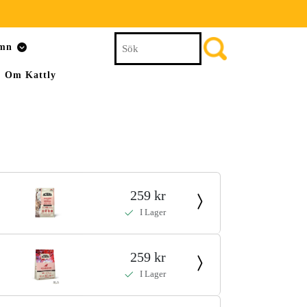
Search
amn
for:
Om Kattly
259 kr
I Lager
259 kr
I Lager