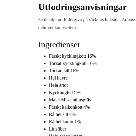
Utfodringsanvisningar
Se detaljerad fodergiva på säckens baksida. Anpassa
behovet kan variera.
Ingredienser
Färskt kycklingkött 16%
Torkat kycklingkött 16%
Torkad sill 16%
Hel havre
Hela ärtor
Kycklingfett 5%
Malet Miscanthusgräs
Färskt kalkonkött 4%
Rå hel sill 4%
Rå hel kanin 1%
Linsfiber