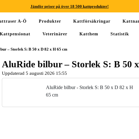
Jämför priser på över 18 500 kattprodukter!
Jämför priser på över 18 500 kattprodukter!
attraser A-Ö
Produkter
Kattförsäkringar
Kattn
Jämför priser på över 18 500 kattprodukter!
Kattpensionat
Veterinärer
Katthem
Statistik
Jämför priser på över 18 500 kattprodukter!
bur – Storlek S: B 50 x D 82 x H 65 cm
Jämför priser på över 18 500 kattprodukter!
AluRide bilbur – Storlek S: B 50 
Jämför priser på över 18 500 kattprodukter!
Uppdaterad 5 augusti 2026 15:55
AluRide bilbur - Storlek S: B 50 x D 82 x H
65 cm