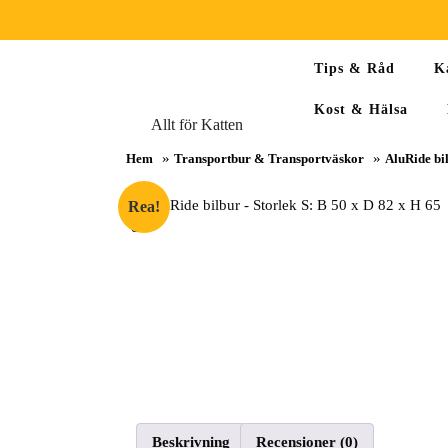
Skip
Tips & Råd
K
to
content
Kost & Hälsa
Skip
Allt för Katten
to
»
»
content
Hem
Transportbur & Transportväskor
AluRide bil
Rea!
Beskrivning
Recensioner (0)