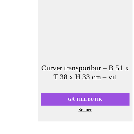
Curver transportbur – B 51 x
T 38 x H 33 cm – vit
Det
Det
ursprungliga
nuvarande
priset
priset
GÅ TILL BUTIK
var:
är:
Se mer
611,90 kr.
559,00 kr.