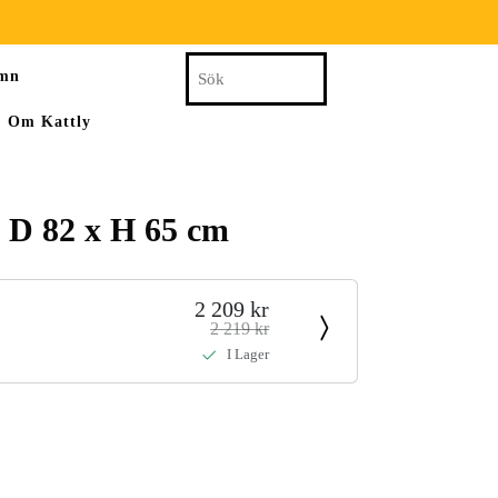
Search
amn
for:
Om Kattly
x D 82 x H 65 cm
2 209 kr
2 219 kr
I Lager