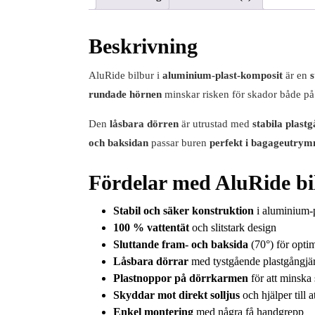
Beskrivning
AluRide bilbur i
aluminium-plast-komposit
är en
s
rundade hörnen
minskar risken för skador både på 
Den
låsbara dörren
är utrustad med
stabila plast
och baksidan
passar buren
perfekt i bagageutry
Fördelar med AluRide bil
Stabil och säker konstruktion
i aluminium-
100 % vattentät
och slitstark design
Sluttande fram- och baksida
(70°) för optim
Låsbara dörrar
med tystgående plastgångjä
Plastnoppor på dörrkarmen
för att minska
Skyddar mot direkt solljus
och hjälper till 
Enkel montering
med några få handgrepp