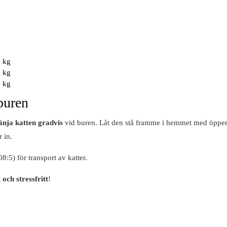
8 kg
0 kg
5 kg
 buren
änja katten gradvis
vid buren. Låt den stå framme i hemmet med öppen
 in.
:5) för transport av katter.
och stressfritt
!