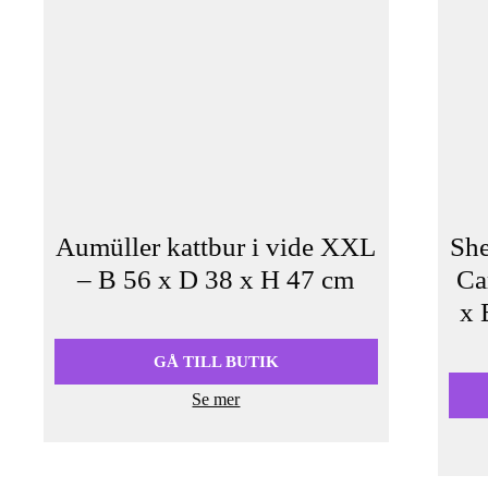
Aumüller kattbur i vide XXL
She
– B 56 x D 38 x H 47 cm
Ca
x 
Det
Det
ursprungliga
nuvarande
priset
priset
GÅ TILL BUTIK
var:
är:
Se mer
699,90 kr.
529,00 kr.