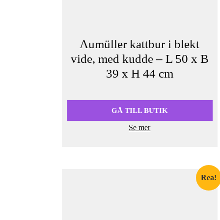
Aumüller kattbur i blekt
vide, med kudde – L 50 x B
39 x H 44 cm
Det
Det
ursprungliga
nuvarande
priset
priset
GÅ TILL BUTIK
var:
är:
Se mer
759,90 kr.
584,00 kr.
Rea!