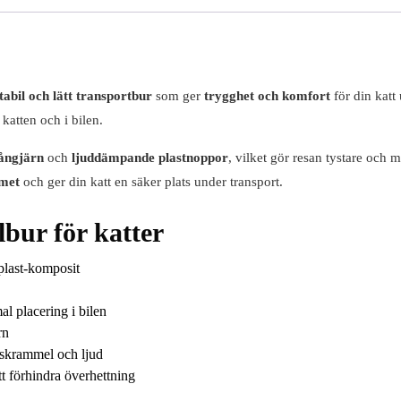
tabil och lätt transportbur
som ger
trygghet och komfort
för din katt
katten och i bilen.
gångjärn
och
ljuddämpande plastnoppor
, vilket gör resan tystare och
mmet
och ger din katt en säker plats under transport.
bur för katter
plast-komposit
al placering i bilen
rn
 skrammel och ljud
att förhindra överhettning