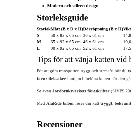
Modern och stilren design
Storleksguide
Storlek
Mått (B x D x H)
Dörröppning (B x H)
Vikt
S
50 x 82 x 65 cm
36 x 61 cm
14,
M
65 x 92 x 65 cm
46 x 61 cm
19,
L
80 x 92 x 65 cm
52 x 61 cm
17,
Tips för att vänja katten vid
För att göra transporten trygg och stressfri bör du
v
favoritleksaker
inuti, och belöna katten när den går
Se även
Jordbruksverkets föreskrifter
(SJVFS 2008
Med
AluRide bilbur
reser din katt
tryggt, bekvämt 
Recensioner