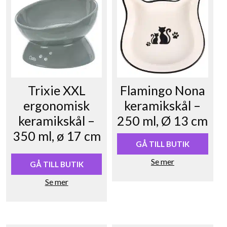
Trixie XXL
Flamingo Nona
ergonomisk
keramikskål –
keramikskål –
250 ml, Ø 13 cm
350 ml, ø 17 cm
GÅ TILL BUTIK
Se mer
GÅ TILL BUTIK
Se mer