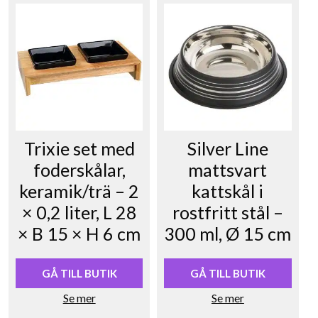
Trixie set med
Silver Line
foderskålar,
mattsvart
keramik/trä – 2
kattskål i
× 0,2 liter, L 28
rostfritt stål –
× B 15 × H 6 cm
300 ml, Ø 15 cm
GÅ TILL BUTIK
GÅ TILL BUTIK
Se mer
Se mer