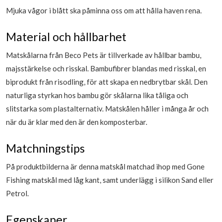
Mjuka vågor i blått ska påminna oss om att hålla haven rena.
Material och hållbarhet
Matskålarna från Beco Pets är tillverkade av hållbar bambu,
majsstärkelse och risskal. Bambufibrer blandas med risskal, en
biprodukt från risodling, för att skapa en nedbrytbar skål. Den
naturliga styrkan hos bambu gör skålarna lika tåliga och
slitstarka som plastalternativ. Matskålen håller i många år och
när du är klar med den är den komposterbar.
Matchningstips
På produktbilderna är denna matskål matchad ihop med Gone
Fishing matskål med låg kant, samt underlägg i silikon Sand eller
Petrol.
Egenskaper