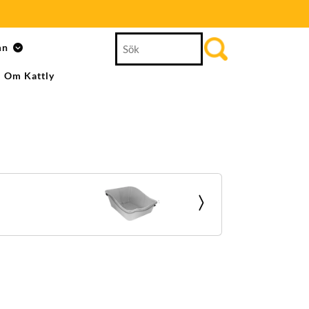
Search
mn
for:
Om Kattly