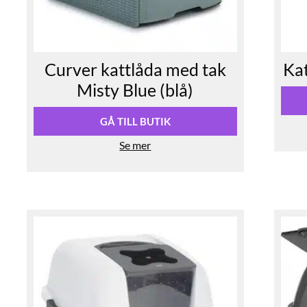
Curver kattlåda med tak
Kat
Misty Blue (blå)
GÅ TILL BUTIK
Se mer