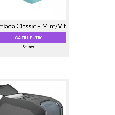
tlåda Classic – Mint/Vit
GÅ TILL BUTIK
Se mer