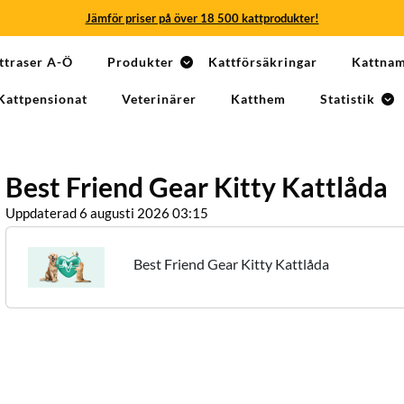
Jämför priser på över 18 500 kattprodukter!
Jämför priser på över 18 500 kattprodukter!
ttraser A-Ö
Produkter
Kattförsäkringar
Kattna
Jämför priser på över 18 500 kattprodukter!
Kattpensionat
Veterinärer
Katthem
Statistik
Jämför priser på över 18 500 kattprodukter!
Jämför priser på över 18 500 kattprodukter!
Best Friend Gear Kitty Kattlåda
Jämför priser på över 18 500 kattprodukter!
Uppdaterad 6 augusti 2026 03:15
Best Friend Gear Kitty Kattlåda