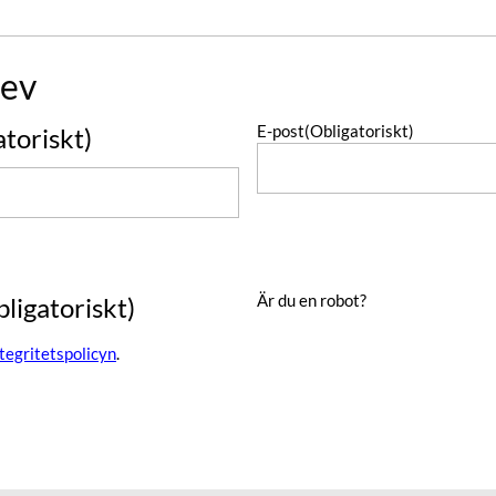
ev
E-post
(Obligatoriskt)
atoriskt)
Är du en robot?
bligatoriskt)
ntegritetspolicyn
.