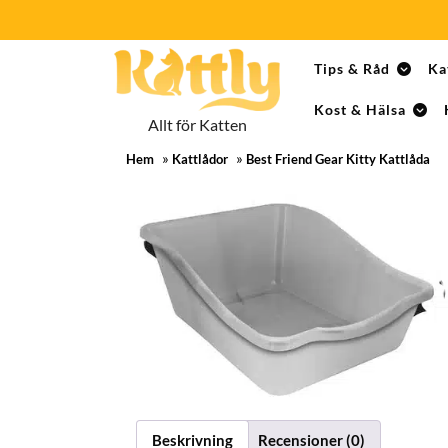
Skip
Tips & Råd
Ka
to
content
Kost & Hälsa
Skip
Allt för Katten
to
»
»
content
Hem
Kattlådor
Best Friend Gear Kitty Kattlåda
Beskrivning
Recensioner (0)