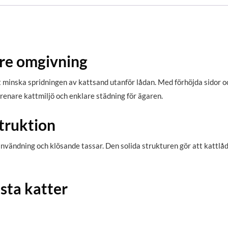
are omgivning
t minska spridningen av kattsand utanför lådan. Med förhöjda sidor o
n renare kattmiljö och enklare städning för ägaren.
truktion
 användning och klösande tassar. Den solida strukturen gör att kattlå
sta katter