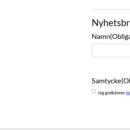
Nyhetsbr
Namn
(Oblig
Namn
Samtycke
(O
Jag godkänner
i
Skicka