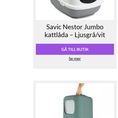
Savic Nestor Jumbo
kattlåda – Ljusgrå/vit
GÅ TILL BUTIK
Se mer