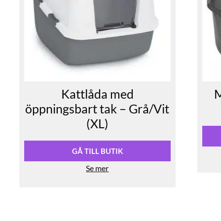
Kattlåda med
M
öppningsbart tak – Grå/Vit
(XL)
GÅ TILL BUTIK
Se mer