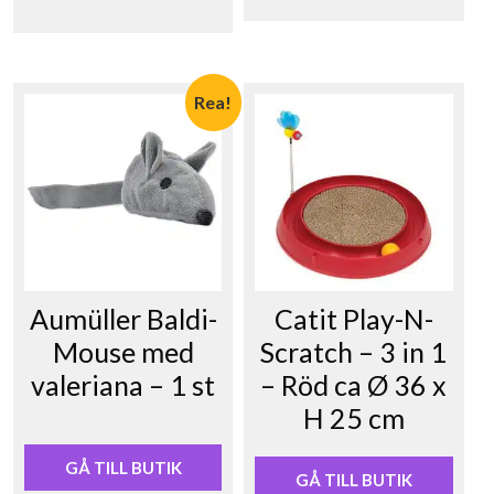
Rea!
Aumüller Baldi-
Catit Play-N-
Mouse med
Scratch – 3 in 1
valeriana – 1 st
– Röd ca Ø 36 x
H 25 cm
Det
Det
ursprungliga
nuvarande
priset
priset
GÅ TILL BUTIK
GÅ TILL BUTIK
var:
är: