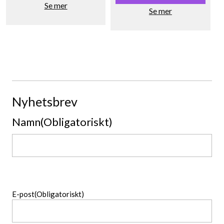
Se mer
39,90 kr.
37,00 kr.
Se mer
Nyhetsbrev
Namn
(Obligatoriskt)
Namn
E-post
(Obligatoriskt)