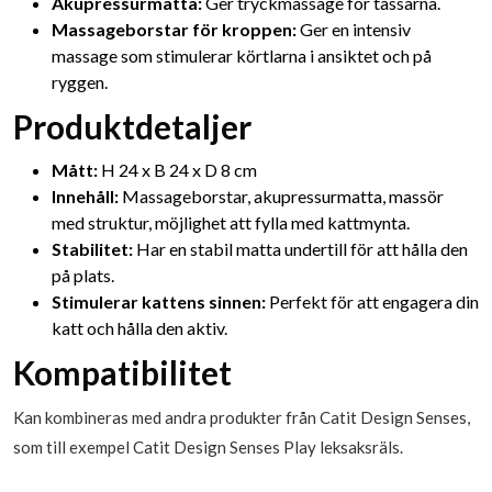
Akupressurmatta:
Ger tryckmassage för tassarna.
Massageborstar för kroppen:
Ger en intensiv
massage som stimulerar körtlarna i ansiktet och på
ryggen.
Produktdetaljer
Mått:
H 24 x B 24 x D 8 cm
Innehåll:
Massageborstar, akupressurmatta, massör
med struktur, möjlighet att fylla med kattmynta.
Stabilitet:
Har en stabil matta undertill för att hålla den
på plats.
Stimulerar kattens sinnen:
Perfekt för att engagera din
katt och hålla den aktiv.
Kompatibilitet
Kan kombineras med andra produkter från Catit Design Senses,
som till exempel Catit Design Senses Play leksaksräls.