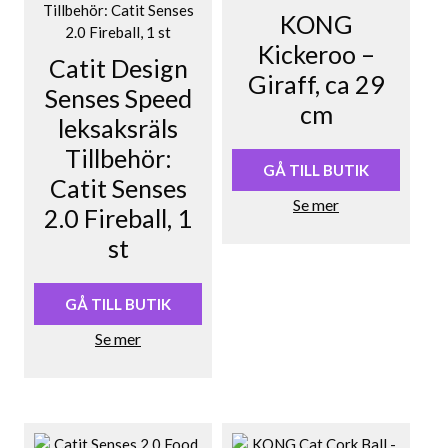
KONG
Kickeroo –
Catit Design
Giraff, ca 29
Senses Speed
cm
leksaksräls
Tillbehör:
GÅ TILL BUTIK
Catit Senses
Se mer
2.0 Fireball, 1
st
GÅ TILL BUTIK
Se mer