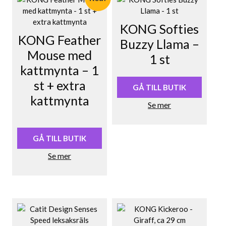
KONG Softies
KONG Feather
Buzzy Llama –
Mouse med
1 st
kattmynta – 1
st + extra
GÅ TILL BUTIK
kattmynta
Se mer
Det
Det
ursprungliga
nuvarande
priset
priset
GÅ TILL BUTIK
var:
är:
Se mer
60,50 kr.
56,00 kr.