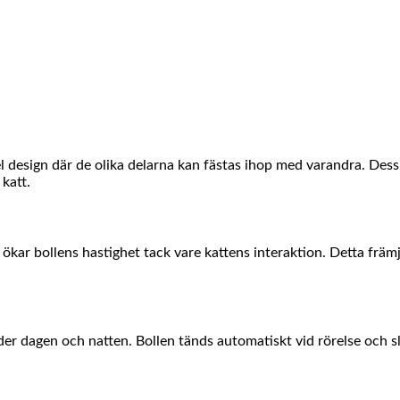
bel design där de olika delarna kan fästas ihop med varandra. D
katt.
ökar bollens hastighet tack vare kattens interaktion. Detta främja
der dagen och natten. Bollen tänds automatiskt vid rörelse och sl