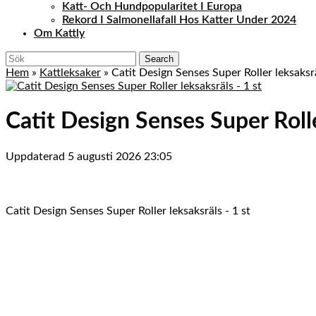
Katt- Och Hundpopularitet I Europa
Rekord I Salmonellafall Hos Katter Under 2024
Om Kattly
Close
Search
Menu
for:
Hem
»
Kattleksaker
»
Catit Design Senses Super Roller leksaksrä
Catit Design Senses Super Rolle
Uppdaterad 5 augusti 2026 23:05
Catit Design Senses Super Roller leksaksräls - 1 st