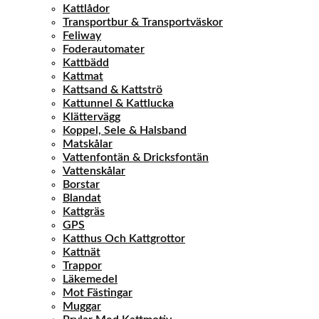
Kattlådor
Transportbur & Transportväskor
Feliway
Foderautomater
Kattbädd
Kattmat
Kattsand & Kattströ
Kattunnel & Kattlucka
Klättervägg
Koppel, Sele & Halsband
Matskålar
Vattenfontän & Dricksfontän
Vattenskålar
Borstar
Blandat
Kattgräs
GPS
Katthus Och Kattgrottor
Kattnät
Trappor
Läkemedel
Mot Fästingar
Muggar