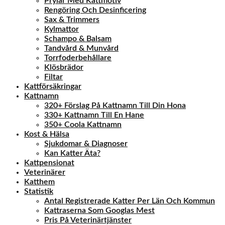
Prylar Med Kattmotiv
Rengöring Och Desinficering
Sax & Trimmers
Kylmattor
Schampo & Balsam
Tandvård & Munvård
Torrfoderbehållare
Klösbrädor
Filtar
Kattförsäkringar
Kattnamn
320+ Förslag På Kattnamn Till Din Hona
330+ Kattnamn Till En Hane
350+ Coola Kattnamn
Kost & Hälsa
Sjukdomar & Diagnoser
Kan Katter Äta?
Kattpensionat
Veterinärer
Katthem
Statistik
Antal Registrerade Katter Per Län Och Kommun
Kattraserna Som Googlas Mest
Pris På Veterinärtjänster