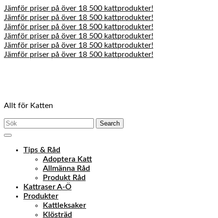
Jämför priser på över 18 500 kattprodukter!
Jämför priser på över 18 500 kattprodukter!
Jämför priser på över 18 500 kattprodukter!
Jämför priser på över 18 500 kattprodukter!
Jämför priser på över 18 500 kattprodukter!
Jämför priser på över 18 500 kattprodukter!
Skip
to
content
Skip
to
Allt för Katten
content
Search
for:
Open
Menu
Tips & Råd
Adoptera Katt
Allmänna Råd
Produkt Råd
Kattraser A-Ö
Produkter
Kattleksaker
Klösträd