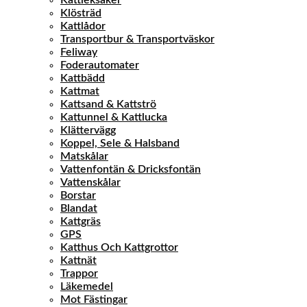
Kattleksaker
Klösträd
Kattlådor
Transportbur & Transportväskor
Feliway
Foderautomater
Kattbädd
Kattmat
Kattsand & Kattströ
Kattunnel & Kattlucka
Klättervägg
Koppel, Sele & Halsband
Matskålar
Vattenfontän & Dricksfontän
Vattenskålar
Borstar
Blandat
Kattgräs
GPS
Katthus Och Kattgrottor
Kattnät
Trappor
Läkemedel
Mot Fästingar