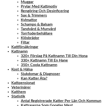
Muggar
Prylar Med Kattmotiv
Rengöring Och Desinficering
Sax & Trimmers
Kylmattor
Schampo & Balsam
Tandvård & Munvård
Torrfoderbehållare
Klösbrädor
Filtar
Kattförsäkringar
Kattnamn
320+ Förslag På Kattnamn Till Din Hona
330+ Kattnamn Till En Hane
350+ Coola Kattnamn
Kost & Hälsa
Sjukdomar & Diagnoser
Kan Katter Äta?
Kattpensionat
Veterinärer
Katthem
Statistik
Antal Registrerade Katter Per Län Och Kommun
Kattraserna Som Googlas Mest