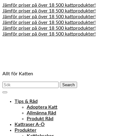
Jämför priser på över 18 500 kattprodukter!
Jämför priser på över 18 500 kattprodukter!
Jämför priser på över 18 500 kattprodukter!
Jämför priser på över 18 500 kattprodukter!
Jämför priser på över 18 500 kattprodukter!
Jämför priser på över 18 500 kattprodukter!
Skip
to
content
Skip
to
content
Allt för Katten
Search
for:
Open
Menu
Tips & Råd
Adoptera Katt
Allmänna Råd
Produkt Råd
Kattraser A-Ö
Produkter