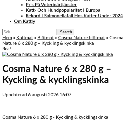
Pris På Veterinärtjänster
Katt- Och Hundpopularitet I Europa
Rekord I Salmonellafall Hos Katter Under 2024
Om Kattly
Close
Search
Menu
for:
Hem
»
Kattmat
»
Blötmat
»
Cosma Nature blötmat
»
Cosma
Nature 6 x 280 g – Kyckling & kycklingskinka
Rea!
Cosma Nature 6 x 280 g –
Kyckling & kycklingskinka
Uppdaterad 6 augusti 2026 16:07
Cosma Nature 6 x 280 g - Kyckling & kycklingskinka