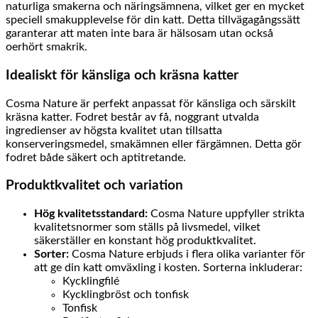
naturliga smakerna och näringsämnena, vilket ger en mycket
speciell smakupplevelse för din katt. Detta tillvägagångssätt
garanterar att maten inte bara är hälsosam utan också
oerhört smakrik.
Idealiskt för känsliga och kräsna katter
Cosma Nature är perfekt anpassat för känsliga och särskilt
kräsna katter. Fodret består av få, noggrant utvalda
ingredienser av högsta kvalitet utan tillsatta
konserveringsmedel, smakämnen eller färgämnen. Detta gör
fodret både säkert och aptitretande.
Produktkvalitet och variation
Hög kvalitetsstandard:
Cosma Nature uppfyller strikta
kvalitetsnormer som ställs på livsmedel, vilket
säkerställer en konstant hög produktkvalitet.
Sorter:
Cosma Nature erbjuds i flera olika varianter för
att ge din katt omväxling i kosten. Sorterna inkluderar:
Kycklingfilé
Kycklingbröst och tonfisk
Tonfisk