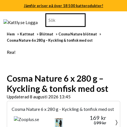
Jämför priser på över 18 500 kattprodukter!
Skip
Search
Jämför priser på över 18 500 kattprodukter!
to
for:
content
Jämför priser på över 18 500 kattprodukter!
Skip
»
»
»
»
Hem
Kattmat
Blötmat
Cosma Nature blötmat
to
Jämför priser på över 18 500 kattprodukter!
Cosma Nature 6 x 280 g – Kyckling & tonfisk med ost
content
Jämför priser på över 18 500 kattprodukter!
Rea!
Jämför priser på över 18 500 kattprodukter!
Cosma Nature 6 x 280 g –
Kyckling & tonfisk med ost
Uppdaterad 8 augusti 2026 13:45
Cosma Nature 6 x 280 g - Kyckling & tonfisk med ost
169 kr
199 kr