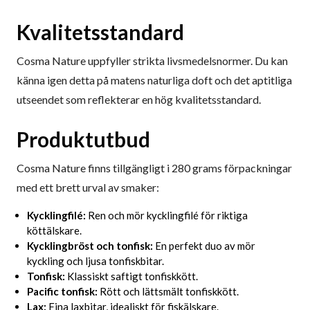
Kvalitetsstandard
Cosma Nature uppfyller strikta livsmedelsnormer. Du kan
känna igen detta på matens naturliga doft och det aptitliga
utseendet som reflekterar en hög kvalitetsstandard.
Produktutbud
Cosma Nature finns tillgängligt i 280 grams förpackningar
med ett brett urval av smaker:
Kycklingfilé:
Ren och mör kycklingfilé för riktiga
köttälskare.
Kycklingbröst och tonfisk:
En perfekt duo av mör
kyckling och ljusa tonfiskbitar.
Tonfisk:
Klassiskt saftigt tonfiskkött.
Pacific tonfisk:
Rött och lättsmält tonfiskkött.
Lax:
Fina laxbitar, idealiskt för fiskälskare.