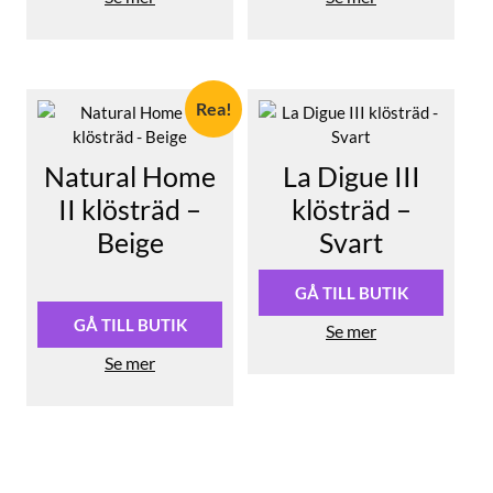
Rea!
Natural Home
La Digue III
II klösträd –
klösträd –
Beige
Svart
Det
Det
GÅ TILL BUTIK
ursprungliga
nuvarande
priset
priset
GÅ TILL BUTIK
Se mer
var:
är:
Se mer
844,00 kr.
759,60 kr.