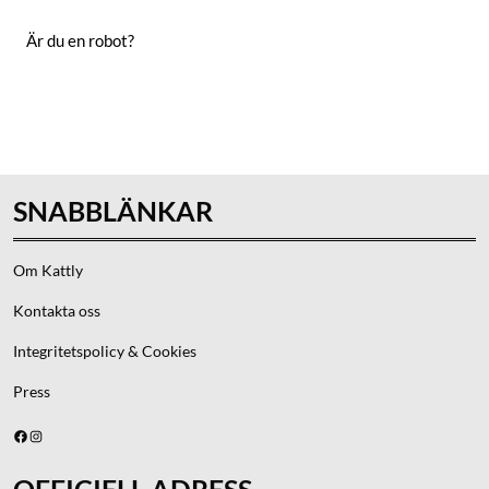
Är du en robot?
Skicka
SNABBLÄNKAR
Om Kattly
Kontakta oss
Integritetspolicy & Cookies
Press
Facebook
Instagram