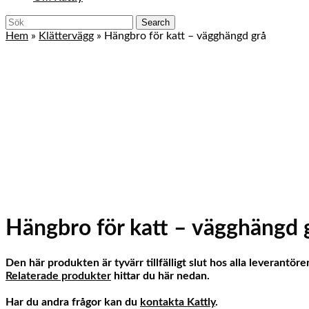
Close
Search
Menu
for:
Hem
»
Klättervägg
»
Hängbro för katt – vägghängd grå
Hängbro för katt – vägghängd 
Den här produkten är tyvärr tillfälligt slut hos alla leverantörer
Relaterade produkter
hittar du här nedan.
Har du andra frågor kan du
kontakta Kattly
.