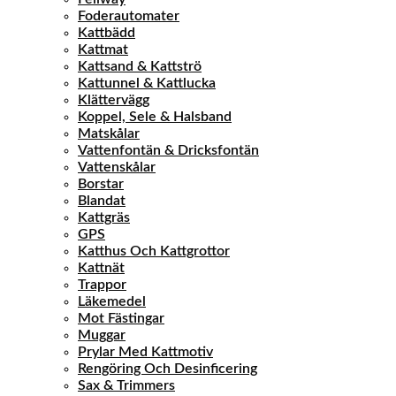
Foderautomater
Kattbädd
Kattmat
Kattsand & Kattströ
Kattunnel & Kattlucka
Klättervägg
Koppel, Sele & Halsband
Matskålar
Vattenfontän & Dricksfontän
Vattenskålar
Borstar
Blandat
Kattgräs
GPS
Katthus Och Kattgrottor
Kattnät
Trappor
Läkemedel
Mot Fästingar
Muggar
Prylar Med Kattmotiv
Rengöring Och Desinficering
Sax & Trimmers