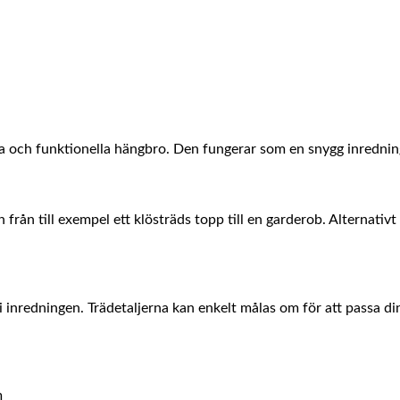
na och funktionella hängbro. Den fungerar som en snygg inrednin
rån till exempel ett klösträds topp till en garderob. Alternativ
 i inredningen. Trädetaljerna kan enkelt målas om för att passa din
m