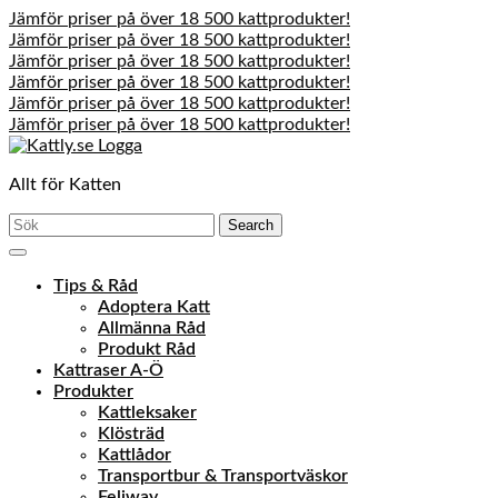
Jämför priser på över 18 500 kattprodukter!
Jämför priser på över 18 500 kattprodukter!
Jämför priser på över 18 500 kattprodukter!
Jämför priser på över 18 500 kattprodukter!
Jämför priser på över 18 500 kattprodukter!
Jämför priser på över 18 500 kattprodukter!
Skip
to
Allt för Katten
content
Skip
Search
to
for:
content
Open
Menu
Tips & Råd
Adoptera Katt
Allmänna Råd
Produkt Råd
Kattraser A-Ö
Produkter
Kattleksaker
Klösträd
Kattlådor
Transportbur & Transportväskor
Feliway