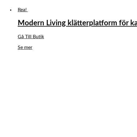
Rea!
Modern Living klätterplatform för ka
Det
Det
Gå Till Butik
ursprungliga
nuvarande
Se mer
priset
priset
var:
är:
254,00 kr.
203,20 kr.