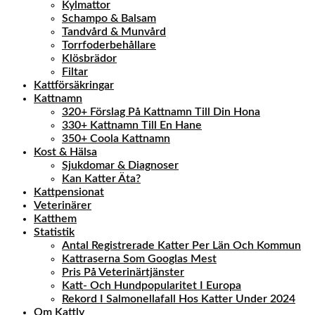
Kylmattor
Schampo & Balsam
Tandvård & Munvård
Torrfoderbehållare
Klösbrädor
Filtar
Kattförsäkringar
Kattnamn
320+ Förslag På Kattnamn Till Din Hona
330+ Kattnamn Till En Hane
350+ Coola Kattnamn
Kost & Hälsa
Sjukdomar & Diagnoser
Kan Katter Äta?
Kattpensionat
Veterinärer
Katthem
Statistik
Antal Registrerade Katter Per Län Och Kommun
Kattraserna Som Googlas Mest
Pris På Veterinärtjänster
Katt- Och Hundpopularitet I Europa
Rekord I Salmonellafall Hos Katter Under 2024
Om Kattly