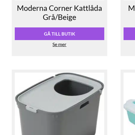
Moderna Corner Kattlåda
M
Grå/Beige
GÅ TILL BUTIK
Se mer