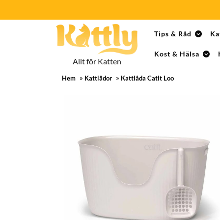
Skip
Tips & Råd
Ka
to
content
Kost & Hälsa
Skip
Allt för Katten
to
»
»
content
Hem
Kattlådor
Kattlåda CatIt Loo