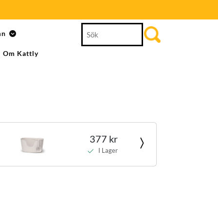
Search
mn
for:
Om Kattly
377 kr
I Lager