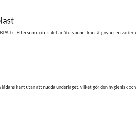
last
BPA-fri. Eftersom materialet är återvunnet kan färgnyansen variera nå
ådans kant utan att nudda underlaget, vilket gör den hygienisk och l