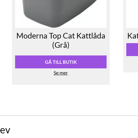
Moderna Top Cat Kattlåda
Kat
(Grå)
GÅ TILL BUTIK
Se mer
ev