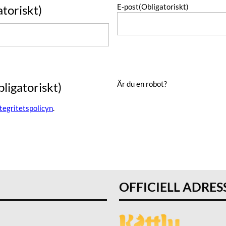
E-post
(Obligatoriskt)
atoriskt)
Är du en robot?
bligatoriskt)
ntegritetspolicyn
.
OFFICIELL ADRES