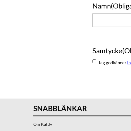
Namn
(Oblig
Namn
Samtycke
(O
Jag godkänner
i
Skicka
SNABBLÄNKAR
Om Kattly