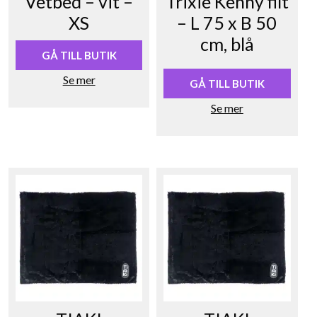
Vetbed – vit –
Trixie Kenny filt
XS
– L 75 x B 50
cm, blå
GÅ TILL BUTIK
Se mer
GÅ TILL BUTIK
Se mer