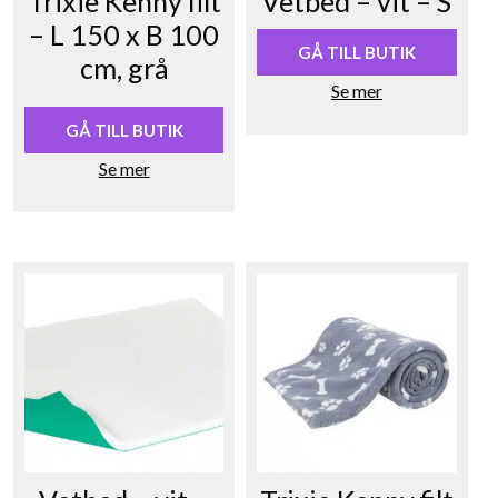
Trixie Kenny filt
Vetbed – vit – S
– L 150 x B 100
GÅ TILL BUTIK
cm, grå
Se mer
GÅ TILL BUTIK
Se mer