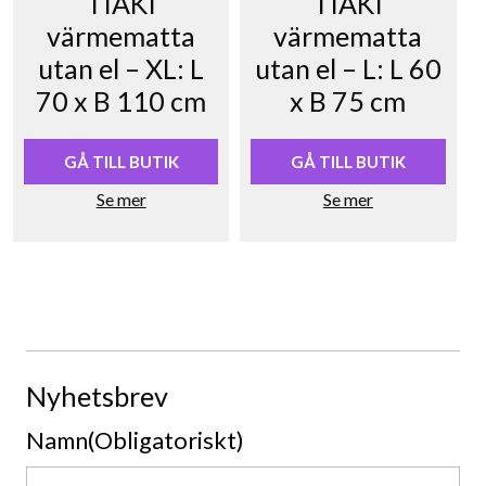
TIAKI
TIAKI
värmematta
värmematta
utan el – XL: L
utan el – L: L 60
70 x B 110 cm
x B 75 cm
GÅ TILL BUTIK
GÅ TILL BUTIK
Se mer
Se mer
Nyhetsbrev
Namn
(Obligatoriskt)