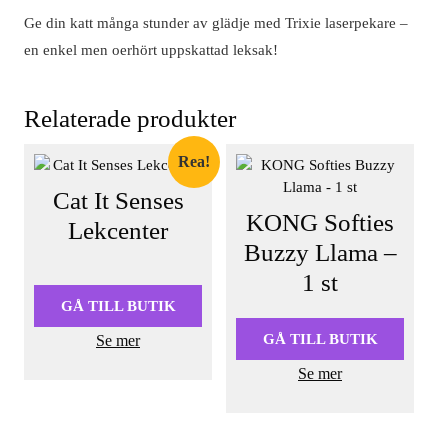
Ge din katt många stunder av glädje med Trixie laserpekare –
en enkel men oerhört uppskattad leksak!
Relaterade produkter
Rea!
Cat It Senses
KONG Softies
Lekcenter
Buzzy Llama –
Det
Det
1 st
ursprungliga
nuvarande
priset
priset
GÅ TILL BUTIK
var:
är:
GÅ TILL BUTIK
Se mer
199,90 kr.
114,00 kr.
Se mer