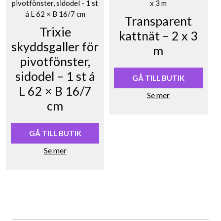
Transparent
Trixie
kattnät – 2 x 3
skyddsgaller för
m
pivotfönster,
sidodel – 1 st á
GÅ TILL BUTIK
L 62 × B 16/7
Se mer
cm
GÅ TILL BUTIK
Se mer