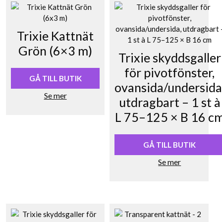
Trixie Kattnät
Grön (6×3 m)
Trixie skyddsgaller
för pivotfönster,
GÅ TILL BUTIK
ovansida/undersida
Se mer
utdragbart – 1 st à
L 75–125 × B 16 c
GÅ TILL BUTIK
Se mer