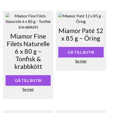
Miamor Paté 12
Miamor Fine
x 85 g – Öring
Filets Naturelle
6 x 80 g –
GÅ TILL BUTIK
Tonfisk &
Se mer
krabbkött
GÅ TILL BUTIK
Se mer