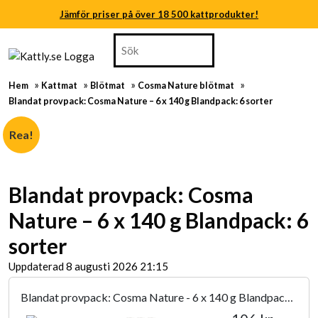
Jämför priser på över 18 500 kattprodukter!
Skip
Search
Jämför priser på över 18 500 kattprodukter!
to
for:
content
Jämför priser på över 18 500 kattprodukter!
Skip
»
»
»
»
Hem
Kattmat
Blötmat
Cosma Nature blötmat
to
Jämför priser på över 18 500 kattprodukter!
Blandat provpack: Cosma Nature – 6 x 140 g Blandpack: 6 sorter
content
Jämför priser på över 18 500 kattprodukter!
Rea!
Jämför priser på över 18 500 kattprodukter!
Blandat provpack: Cosma
Nature – 6 x 140 g Blandpack: 6
sorter
Uppdaterad 8 augusti 2026 21:15
Blandat provpack: Cosma Nature - 6 x 140 g Blandpack:
6 sorter