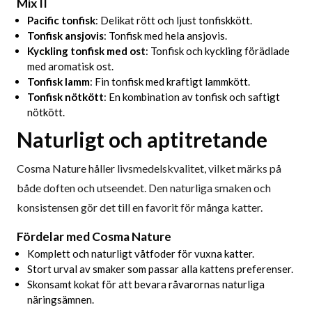
Mix II
Pacific tonfisk
: Delikat rött och ljust tonfiskkött.
Tonfisk ansjovis
: Tonfisk med hela ansjovis.
Kyckling tonfisk med ost
: Tonfisk och kyckling förädlade
med aromatisk ost.
Tonfisk lamm
: Fin tonfisk med kraftigt lammkött.
Tonfisk nötkött
: En kombination av tonfisk och saftigt
nötkött.
Naturligt och aptitretande
Cosma Nature håller livsmedelskvalitet, vilket märks på
både doften och utseendet. Den naturliga smaken och
konsistensen gör det till en favorit för många katter.
Fördelar med Cosma Nature
Komplett och naturligt våtfoder för vuxna katter.
Stort urval av smaker som passar alla kattens preferenser.
Skonsamt kokat för att bevara råvarornas naturliga
näringsämnen.