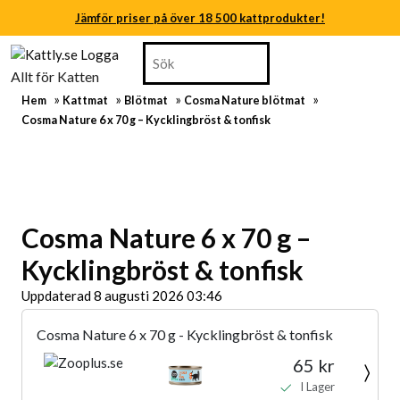
Jämför priser på över 18 500 kattprodukter!
Skip
Search
Jämför priser på över 18 500 kattprodukter!
to
for:
Allt för Katten
content
Jämför priser på över 18 500 kattprodukter!
»
»
»
»
Hem
Kattmat
Blötmat
Cosma Nature blötmat
Skip
Cosma Nature 6 x 70 g – Kycklingbröst & tonfisk
to
Jämför priser på över 18 500 kattprodukter!
content
Jämför priser på över 18 500 kattprodukter!
Jämför priser på över 18 500 kattprodukter!
Cosma Nature 6 x 70 g –
Kycklingbröst & tonfisk
Uppdaterad 8 augusti 2026 03:46
Cosma Nature 6 x 70 g - Kycklingbröst & tonfisk
65 kr
I Lager