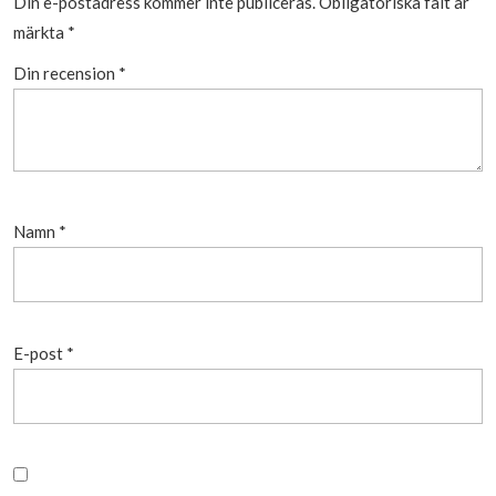
Din e-postadress kommer inte publiceras.
Obligatoriska fält är
märkta
*
Din recension
*
Namn
*
E-post
*