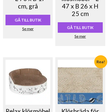
cm, grå
47 x B 26 x H
25 cm
GÅ TILL BUTIK
GÅ TILL BUTIK
Se mer
Se mer
Rea!
Relax klösmöbel
Klösbräda för