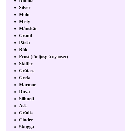
Dimma
Silver
Moln
Misty
Månskär
Granit
Pärla
Rök
Frost
(för ljusgrå nyanser)
Skiffer
Gråtass
Greta
Marmor
Duva
Silhuett
Ask
Grådis
Cinder
Skugga