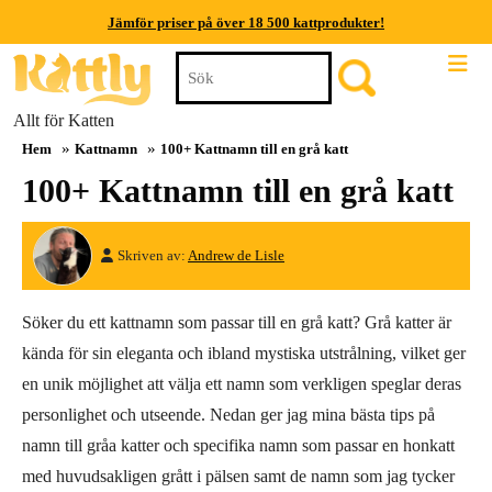
Jämför priser på över 18 500 kattprodukter!
Skip
Search
Jämför priser på över 18 500 kattprodukter!
to
for:
content
Jämför priser på över 18 500 kattprodukter!
Allt för Katten
Skip
»
»
Hem
Kattnamn
100+ Kattnamn till en grå katt
to
Jämför priser på över 18 500 kattprodukter!
content
100+ Kattnamn till en grå katt
Jämför priser på över 18 500 kattprodukter!
Jämför priser på över 18 500 kattprodukter!
Andrew
Skriven av:
Andrew de Lisle
de
Lisle
Söker du ett kattnamn som passar till en grå katt? Grå katter är
kända för sin eleganta och ibland mystiska utstrålning, vilket ger
en unik möjlighet att välja ett namn som verkligen speglar deras
personlighet och utseende. Nedan ger jag mina bästa tips på
namn till gråa katter och specifika namn som passar en honkatt
med huvudsakligen grått i pälsen samt de namn som jag tycker