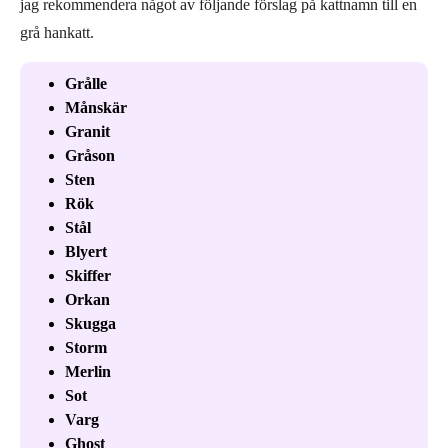
jag rekommendera något av följande förslag på kattnamn till en
grå hankatt.
Grålle
Månskär
Granit
Gråson
Sten
Rök
Stål
Blyert
Skiffer
Orkan
Skugga
Storm
Merlin
Sot
Varg
Ghost