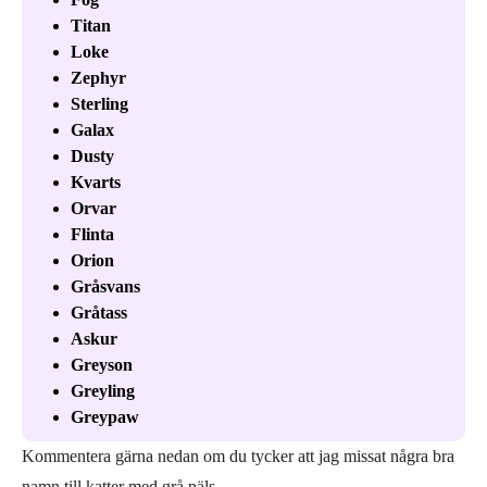
Titan
Loke
Zephyr
Sterling
Galax
Dusty
Kvarts
Orvar
Flinta
Orion
Gråsvans
Gråtass
Askur
Greyson
Greyling
Greypaw
Kommentera gärna nedan om du tycker att jag missat några bra
namn till katter med grå päls.