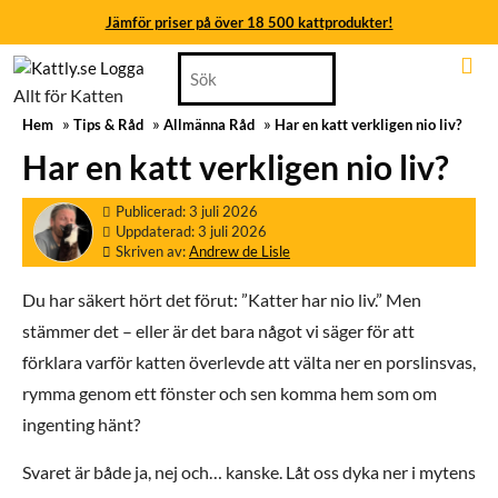
Jämför priser på över 18 500 kattprodukter!
Skip
Search
Jämför priser på över 18 500 kattprodukter!
to
for:
Allt för Katten
content
Jämför priser på över 18 500 kattprodukter!
»
»
»
Hem
Tips & Råd
Allmänna Råd
Har en katt verkligen nio liv?
Skip
to
Jämför priser på över 18 500 kattprodukter!
Har en katt verkligen nio liv?
content
Jämför priser på över 18 500 kattprodukter!
3
Publicerad: 3 juli 2026
juli
3
Uppdaterad: 3 juli 2026
Jämför priser på över 18 500 kattprodukter!
2026
juli
Andrew
Skriven av:
Andrew de Lisle
2026
de
Lisle
Du har säkert hört det förut: ”Katter har nio liv.” Men
stämmer det – eller är det bara något vi säger för att
förklara varför katten överlevde att välta ner en porslinsvas,
rymma genom ett fönster och sen komma hem som om
ingenting hänt?
Svaret är både ja, nej och… kanske. Låt oss dyka ner i mytens