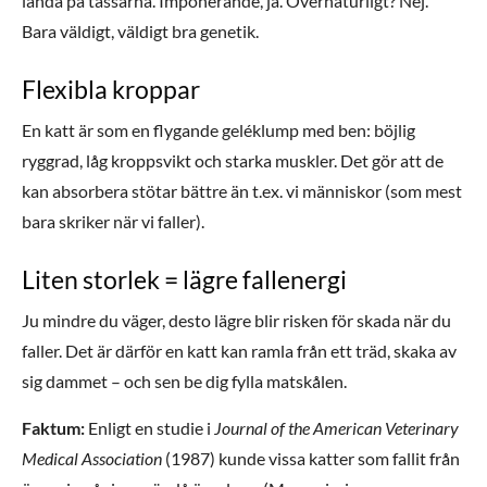
landa på tassarna. Imponerande, ja. Övernaturligt? Nej.
Bara väldigt, väldigt bra genetik.
Flexibla kroppar
En katt är som en flygande geléklump med ben: böjlig
ryggrad, låg kroppsvikt och starka muskler. Det gör att de
kan absorbera stötar bättre än t.ex. vi människor (som mest
bara skriker när vi faller).
Liten storlek = lägre fallenergi
Ju mindre du väger, desto lägre blir risken för skada när du
faller. Det är därför en katt kan ramla från ett träd, skaka av
sig dammet – och sen be dig fylla matskålen.
Faktum:
Enligt en studie i
Journal of the American Veterinary
Medical Association
(1987) kunde vissa katter som fallit från