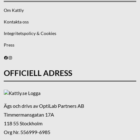
Om Kattly
Kontakta oss
Integritetspolicy & Cookies
Press
Facebook
Instagram
OFFICIELL ADRESS
Ägs och drivs av OptiLab Partners AB
Timmermansgatan 17A
118 55 Stockholm
Org Nr. 556999-6985