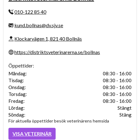
010-122 85 40
kund.bollnas@dv.sjv.se
Klockarvägen 1, 821 40 Bollnäs
https://distriktsveterinarerna.se/bollnas
Öppettider:
Måndag:
08:30 - 16:00
Tisdag:
08:30 - 16:00
Onsdag:
08:30 - 16:00
Torsdag:
08:30 - 16:00
Fredag:
08:30 - 16:00
Lördag:
Stängt
Söndag:
Stäng
För aktuella öppettider besök veterinärens hemsida
VISA VETERINÄR