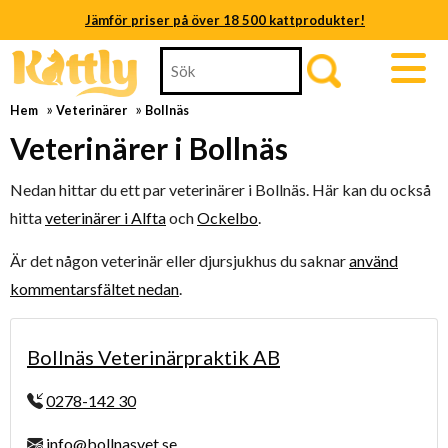
Jämför priser på över 18 500 kattprodukter!
Skip
Search
Jämför priser på över 18 500 kattprodukter!
to
for:
content
Jämför priser på över 18 500 kattprodukter!
»
»
Hem
Veterinärer
Bollnäs
Skip
to
Veterinärer i Bollnäs
Jämför priser på över 18 500 kattprodukter!
content
Jämför priser på över 18 500 kattprodukter!
Nedan hittar du ett par veterinärer i Bollnäs. Här kan du också
hitta
veterinärer i Alfta
och
Ockelbo
.
Jämför priser på över 18 500 kattprodukter!
Är det någon veterinär eller djursjukhus du saknar
använd
kommentarsfältet nedan
.
Bollnäs Veterinärpraktik AB
0278-142 30
info@bollnasvet.se