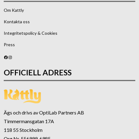
Om Kattly
Kontakta oss
Integritetspolicy & Cookies
Press
Facebook
Instagram
OFFICIELL ADRESS
Ägs och drivs av OptiLab Partners AB
Timmermansgatan 17A
118 55 Stockholm
Org Nr. 556999-6985