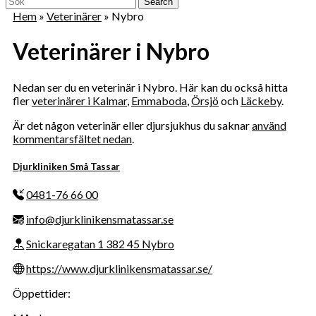
Menu
for:
Hem
»
Veterinärer
»
Nybro
Veterinärer i Nybro
Nedan ser du en veterinär i Nybro. Här kan du också hitta
fler
veterinärer i Kalmar
,
Emmaboda
,
Örsjö
och
Läckeby
.
Är det någon veterinär eller djursjukhus du saknar
använd
kommentarsfältet nedan
.
Djurkliniken Små Tassar
0481-76 66 00
info@djurklinikensmatassar.se
Snickaregatan 1 382 45 Nybro
https://www.djurklinikensmatassar.se/
Öppettider: