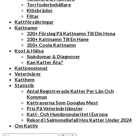
Torrfoderbehållare
Klösbrädor
Filtar
Kattförsäkringar
Kattnamn
320+ Förslag På Kattnamn Till Din Hona
330+ Kattnamn Till En Hane
350+ Coola Kattnamn
Kost & Hälsa
Sjukdomar & Diagnoser
Kan Katter Äta?
Kattpensionat
Veterinärer
Katthem
Statistik
Antal Registrerade Katter Per Län Och
Kommun
Kattraserna Som Googlas Mest
Pris På Veterinärtjänster
Katt- Och Hundpopularitet I Europa
Rekord I Salmonellafall Hos Katter Under 2024
Om Kattly
Close
Search