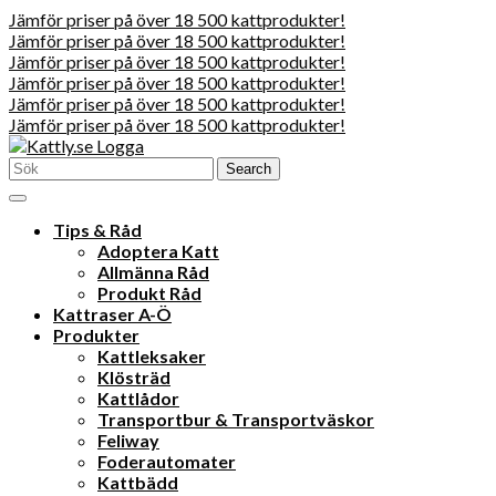
Jämför priser på över 18 500 kattprodukter!
Jämför priser på över 18 500 kattprodukter!
Jämför priser på över 18 500 kattprodukter!
Jämför priser på över 18 500 kattprodukter!
Jämför priser på över 18 500 kattprodukter!
Jämför priser på över 18 500 kattprodukter!
Skip
to
Search
content
for:
Skip
Open
Menu
to
Tips & Råd
content
Adoptera Katt
Allmänna Råd
Produkt Råd
Kattraser A-Ö
Produkter
Kattleksaker
Klösträd
Kattlådor
Transportbur & Transportväskor
Feliway
Foderautomater
Kattbädd