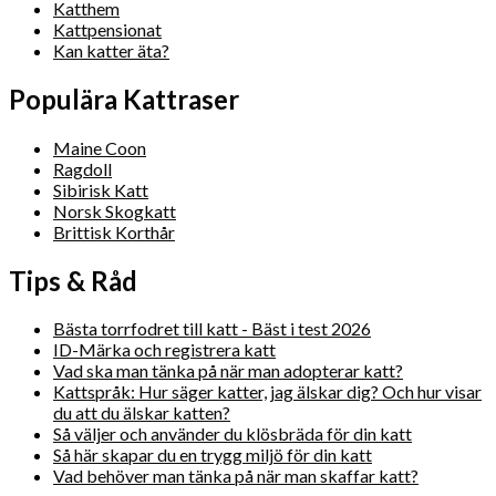
Katthem
Kattpensionat
Kan katter äta?
Populära Kattraser
Maine Coon
Ragdoll
Sibirisk Katt
Norsk Skogkatt
Brittisk Korthår
Tips & Råd
Bästa torrfodret till katt - Bäst i test 2026
ID-Märka och registrera katt
Vad ska man tänka på när man adopterar katt?
Kattspråk: Hur säger katter, jag älskar dig? Och hur visar
du att du älskar katten?
Så väljer och använder du klösbräda för din katt
Så här skapar du en trygg miljö för din katt
Vad behöver man tänka på när man skaffar katt?