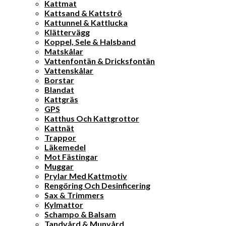
Kattmat
Kattsand & Kattströ
Kattunnel & Kattlucka
Klättervägg
Koppel, Sele & Halsband
Matskålar
Vattenfontän & Dricksfontän
Vattenskålar
Borstar
Blandat
Kattgräs
GPS
Katthus Och Kattgrottor
Kattnät
Trappor
Läkemedel
Mot Fästingar
Muggar
Prylar Med Kattmotiv
Rengöring Och Desinficering
Sax & Trimmers
Kylmattor
Schampo & Balsam
Tandvård & Munvård