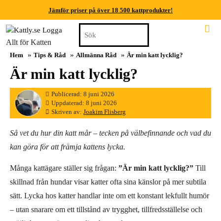
Jämför priser på över 18 500 kattprodukter!
Skip
Search
Jämför priser på över 18 500 kattprodukter!
to
for:
Allt för Katten
content
Jämför priser på över 18 500 kattprodukter!
»
»
»
Hem
Tips & Råd
Allmänna Råd
Är min katt lycklig?
Skip
to
Jämför priser på över 18 500 kattprodukter!
Är min katt lycklig?
content
Jämför priser på över 18 500 kattprodukter!
8
Publicerad: 8 juni 2026
juni
8
Uppdaterad: 8 juni 2026
Jämför priser på över 18 500 kattprodukter!
2026
juni
Joakim
Skriven av:
Joakim Flisberg
2026
Flisberg
Så vet du hur din katt mår – tecken på välbefinnande och vad du
kan göra för att främja kattens lycka.
Många kattägare ställer sig frågan:
”Är min katt lycklig?”
Till
skillnad från hundar visar katter ofta sina känslor på mer subtila
sätt. Lycka hos katter handlar inte om ett konstant lekfullt humör
– utan snarare om ett tillstånd av trygghet, tillfredsställelse och