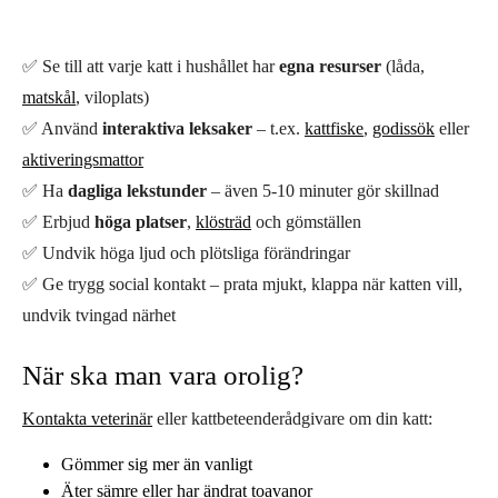
✅ Se till att varje katt i hushållet har
egna resurser
(låda,
matskål
, viloplats)
✅ Använd
interaktiva leksaker
– t.ex.
kattfiske
,
godissök
eller
aktiveringsmattor
✅ Ha
dagliga lekstunder
– även 5-10 minuter gör skillnad
✅ Erbjud
höga platser
,
klösträd
och gömställen
✅ Undvik höga ljud och plötsliga förändringar
✅ Ge trygg social kontakt – prata mjukt, klappa när katten vill,
undvik tvingad närhet
När ska man vara orolig?
Kontakta veterinär
eller kattbeteenderådgivare om din katt:
Gömmer sig mer än vanligt
Äter sämre eller har ändrat toavanor