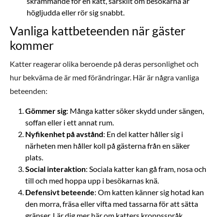
skrämmande för en katt, särskilt om besökarna är
högljudda eller rör sig snabbt.
Vanliga kattbeteenden när gäster
kommer
Katter reagerar olika beroende på deras personlighet och
hur bekväma de är med förändringar. Här är några vanliga
beteenden:
Gömmer sig
: Många katter söker skydd under sängen,
soffan eller i ett annat rum.
Nyfikenhet på avstånd
: En del katter håller sig i
närheten men håller koll på gästerna från en säker
plats.
Social interaktion
: Sociala katter kan gå fram, nosa och
till och med hoppa upp i besökarnas knä.
Defensivt beteende
: Om katten känner sig hotad kan
den morra, fräsa eller vifta med tassarna för att sätta
gränser.
Lär dig mer här om katters kroppsspråk
.