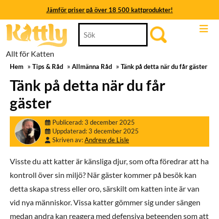
Jämför priser på över 18 500 kattprodukter!
Skip
Search
Jämför priser på över 18 500 kattprodukter!
to
for:
content
Jämför priser på över 18 500 kattprodukter!
Allt för Katten
Skip
»
»
»
to
Hem
Tips & Råd
Allmänna Råd
Tänk på detta när du får gäster
Jämför priser på över 18 500 kattprodukter!
content
Tänk på detta när du får
Jämför priser på över 18 500 kattprodukter!
gäster
Jämför priser på över 18 500 kattprodukter!
3
Publicerad: 3 december 2025
december
3
Uppdaterad: 3 december 2025
Andrew
2025
december
Skriven av:
Andrew de Lisle
de
2025
Lisle
Visste du att katter är känsliga djur, som ofta föredrar att ha
kontroll över sin miljö? När gäster kommer på besök kan
detta skapa stress eller oro, särskilt om katten inte är van
vid nya människor. Vissa katter gömmer sig under sängen
medan andra kan reagera med defensiva beteenden som att