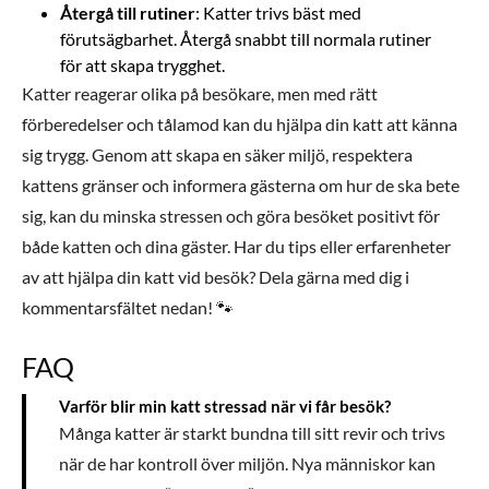
Återgå till rutiner
: Katter trivs bäst med
förutsägbarhet. Återgå snabbt till normala rutiner
för att skapa trygghet.
Katter reagerar olika på besökare, men med rätt
förberedelser och tålamod kan du hjälpa din katt att känna
sig trygg. Genom att skapa en säker miljö, respektera
kattens gränser och informera gästerna om hur de ska bete
sig, kan du minska stressen och göra besöket positivt för
både katten och dina gäster. Har du tips eller erfarenheter
av att hjälpa din katt vid besök? Dela gärna med dig i
kommentarsfältet nedan! 🐾
FAQ
Varför blir min katt stressad när vi får besök?
Många katter är starkt bundna till sitt revir och trivs
när de har kontroll över miljön. Nya människor kan