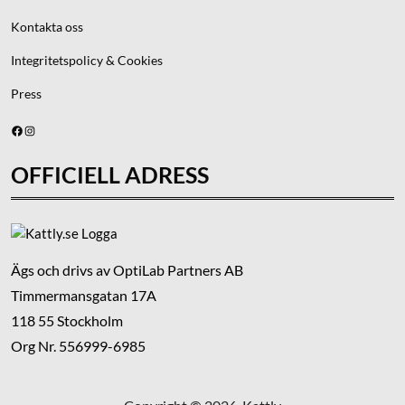
Kontakta oss
Integritetspolicy & Cookies
Press
Facebook
Instagram
OFFICIELL ADRESS
Ägs och drivs av OptiLab Partners AB
Timmermansgatan 17A
118 55 Stockholm
Org Nr. 556999-6985